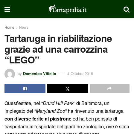
Home
News
Tartaruga in riabilitazione
grazie ad una carrozzina
“LEGO”
by
Domenico Vitiello
4 Ottobre 2018
Quest’estate, nel “
Druid Hill Park
” di Baltimora, un
impiegato del “
Maryland Zoo
” ha rinvenuto una tartaruga
con diverse ferite al piastrone
ed ha ben pensato di
trasportarla all’ospedale del giardino zoologico, ove è stata