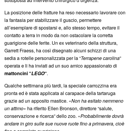
sottoposta ad intervento chirurgico d’urgenza.
La posizione delle fratture ha reso necessario lavorare con
la fantasia per stabilizzare il guscio, permettere
all’esemplare di spostarsi e, allo stesso tempo, evitare il
contatto a terra in modo da non ostacolare la corretta
guarigione delle ferite. Un ex veterinario della struttura,
Garrett Fraess, ha così disegnato alcuni schizzi di una
sedia a rotelle personalizzata per la “
Terrapene carolina
”
operata e li ha inviati ad un suo amico appassionato di
mattoncini “
LEGO
“
.
Qualche settimana più tardi, la speciale carrozzina era
pronta ed è stata applicata al carapace della tartaruga
grazie ad un apposito mastice. «
Non ha esitato nemmeno
un attimo
» ha riferito Ellen Bronson, direttore “salute,
conservazione e ricerca” dello zoo. «
Probabilmente dovrà
andare in giro sulle sue nuove ruote fino a primavera, cioè