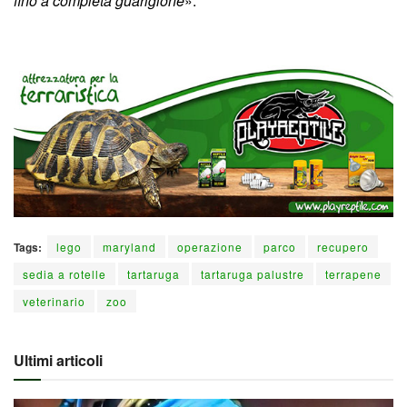
fino a completa guarigione
».
Tags:
lego
maryland
operazione
parco
recupero
sedia a rotelle
tartaruga
tartaruga palustre
terrapene
veterinario
zoo
Ultimi articoli