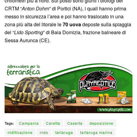
chilometri più a nord. Sul posto sono giunti i biologi del
CRTM “
Anton Dohrn
” di Portici (NA), i quali hanno prima
messo in sicurezza l’area e poi hanno traslocato in una
zona più alta del litorale le
70 uova
deposte sulla spiaggia
del “
Lido Sporting
” di Baia Domizia, frazione balneare di
Sessa Aurunca (CE).
Tags:
Campania
Caretta
Caserta
deposizione
nidificazione
nido
tartaruga
tartaruga marina