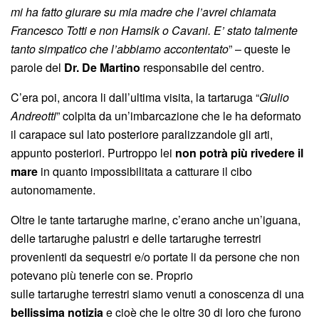
mi ha fatto giurare su mia madre che l’avrei chiamata
Francesco Totti e non Hamsik o Cavani. E’ stato talmente
tanto simpatico che l’abbiamo accontentato
” – queste le
parole del
Dr. De Martino
responsabile del centro.
C’era poi, ancora li dall’ultima visita, la tartaruga “
Giulio
Andreotti
” colpita da un’imbarcazione che le ha deformato
il carapace sul lato posteriore paralizzandole gli arti,
appunto posteriori. Purtroppo lei
non potrà più rivedere il
mare
in quanto impossibilitata a catturare il cibo
autonomamente.
Oltre le tante tartarughe marine, c’erano anche un’iguana,
delle tartarughe palustri e delle tartarughe terrestri
provenienti da sequestri e/o portate li da persone che non
potevano più tenerle con se. Proprio
sulle tartarughe terrestri siamo venuti a conoscenza di una
bellissima notizia
e cioè che le oltre 30 di loro che furono