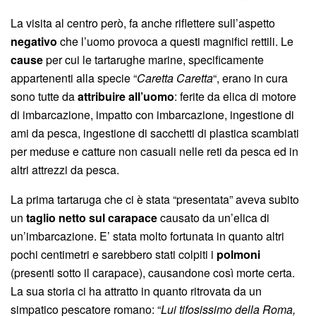
La visita al centro però, fa anche riflettere sull’aspetto
negativo
che l’uomo provoca a questi magnifici rettili. Le
cause
per cui le tartarughe marine, specificamente
appartenenti alla specie “
Caretta Caretta
“, erano in cura
sono tutte da
attribuire all’uomo
: ferite da elica di motore
di imbarcazione, impatto con imbarcazione, ingestione di
ami da pesca, ingestione di sacchetti di plastica scambiati
per meduse e catture non casuali nelle reti da pesca ed in
altri attrezzi da pesca.
La prima tartaruga che ci è stata “presentata” aveva subito
un
taglio netto sul carapace
causato da un’elica di
un’imbarcazione. E’ stata molto fortunata in quanto altri
pochi centimetri e sarebbero stati colpiti i
polmoni
(presenti sotto il carapace), causandone così morte certa.
La sua storia ci ha attratto in quanto ritrovata da un
simpatico pescatore romano: “
Lui tifosissimo della Roma,