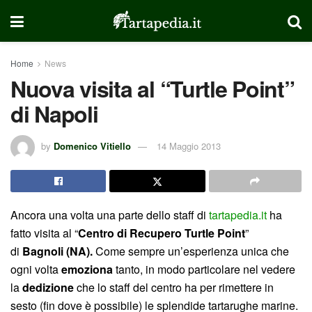
Home
News
Nuova visita al “Turtle Point”
di Napoli
by
Domenico Vitiello
14 Maggio 2013
Ancora una volta una parte dello staff di
tartapedia.it
ha
fatto visita al “
Centro di Recupero Turtle Point
”
di
Bagnoli (NA).
Come sempre un’esperienza unica che
ogni volta
emoziona
tanto, in modo particolare nel vedere
la
dedizione
che lo staff del centro ha per rimettere in
sesto (fin dove è possibile) le splendide tartarughe marine.