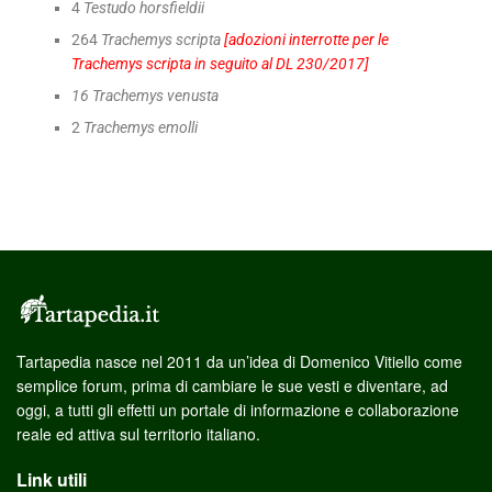
4
Testudo horsfieldii
264
Trachemys scripta
[adozioni interrotte per le
Trachemys scripta in seguito al DL 230/2017]
16 Trachemys venusta
2
Trachemys emolli
Tartapedia nasce nel 2011 da un’idea di Domenico Vitiello come
semplice forum, prima di cambiare le sue vesti e diventare, ad
oggi, a tutti gli effetti un portale di informazione e collaborazione
reale ed attiva sul territorio italiano.
Link utili