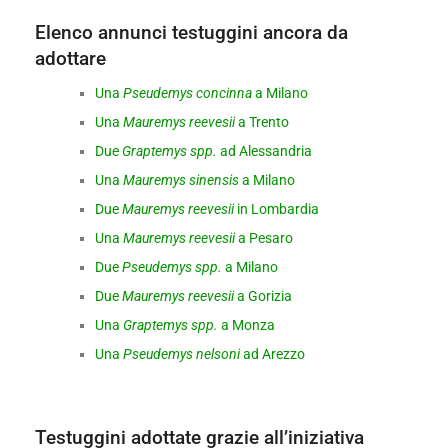
Elenco annunci testuggini ancora da
adottare
Una
Pseudemys concinna
a Milano
Una
Mauremys reevesii
a Trento
Due
Graptemys spp.
ad Alessandria
Una
Mauremys sinensis
a Milano
Due
Mauremys reevesii
in Lombardia
Una
Mauremys reevesii
a Pesaro
Due
Pseudemys spp.
a Milano
Due
Mauremys reevesii
a Gorizia
Una
Graptemys spp.
a Monza
Una
Pseudemys nelsoni
ad Arezzo
Testuggini adottate grazie all’iniziativa