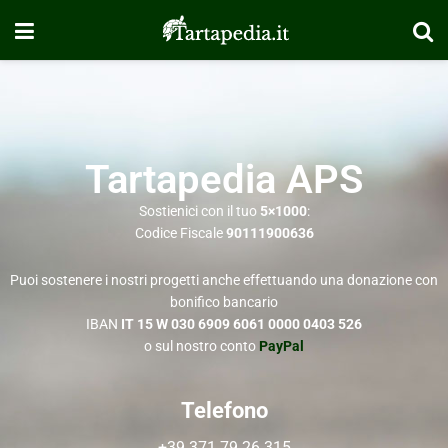
Tartapedia APS
Sostienici con il tuo
5×1000
:
Codice Fiscale
90111900636
Puoi sostenere i nostri progetti anche effettuando una donazione con
bonifico bancario
IBAN
IT 15 W 030 6909 6061 0000 0403 526
o sul nostro conto
PayPal
Telefono
+39 371 79 26 315