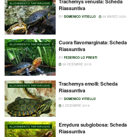
Trachemys venusta: Scheda
ALLEVAMENTO TARTARUGHE
Riassuntiva
BY
DOMENICO VITIELLO
28 MARZO 2020
Cuora flavomarginata: Scheda
ALLEVAMENTO TARTARUGHE
Riassuntiva
BY
FEDERICO LO PRESTI
28 DICEMBRE 2019
Trachemys emolli: Scheda
ALLEVAMENTO TARTARUGHE
Riassuntiva
BY
DOMENICO VITIELLO
5 DICEMBRE 2019
Emydura subglobosa: Scheda
ALLEVAMENTO TARTARUGHE
Riassuntiva