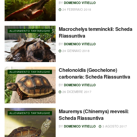
BY
DOMENICO VITIELLO
24 FEBBRAIO 2018
Macrochelys temminckii: Scheda
ALLEVAMENTO TARTARUGHE
Riassuntiva
BY
DOMENICO VITIELLO
24 GENNAIO 2018
Chelonoidis (Geochelone)
ALLEVAMENTO TARTARUGHE
carbonaria: Scheda Riassuntiva
BY
DOMENICO VITIELLO
26 DICEMBRE 2017
Mauremys (Chinemys) reevesii:
ALLEVAMENTO TARTARUGHE
Scheda Riassuntiva
BY
DOMENICO VITIELLO
3 AGOSTO 2017