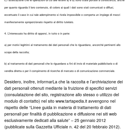
c) l’attestazione che le operazioni di cui alle lettere a) e b) sono state portate a conoscenza, anche
per quanto riguarda il loro contenuto, di coloro ai quali i dati sono stati comunicati o diffusi,
eccettuato il caso in cui tale adempimento si rivela impossibile o comporta un impiego di mezzi
manifestamente sproporzionato rispetto al diritto tutelato.
4. L’interessato ha diritto di opporsi, in tutto o in parte:
a) per motivi legittimi al trattamento dei dati personali che lo riguardano, ancorché pertinenti allo
scopo della raccolta;
b) al trattamento di dati personali che lo riguardano a fini di invio di materiale pubblicitario o di
vendita diretta o per il compimento di ricerche di mercato o di comunicazione commerciale.
Desidero, inoltre, informarLa che la raccolta e l’archiviazione dei
dati personali ottenuti mediante la fruizione di specifici servizi
(consulatazione del sito, registrazione allo stesso o utilizzo del
modulo di contatto) nel sito www.tartapedia.it avvengono nel
rispetto delle “Linee guida in materia di trattamento di dati
personali per finalità di pubblicazione e diffusione nei siti web
esclusivamente dedicati alla salute” – 25 gennaio 2012
(pubblicate sulla Gazzetta Ufficiale n. 42 del 20 febbraio 2012).