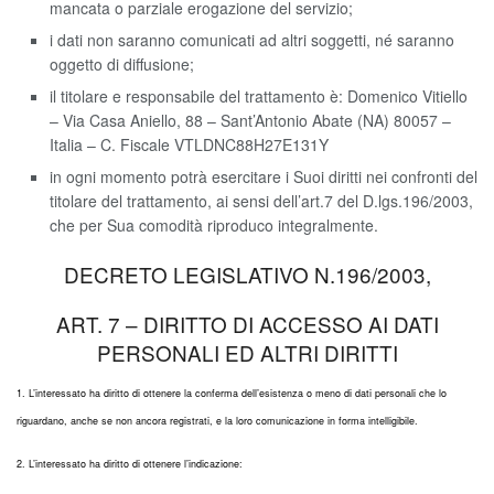
mancata o parziale erogazione del servizio;
i dati non saranno comunicati ad altri soggetti, né saranno
oggetto di diffusione;
il titolare e responsabile del trattamento è: Domenico Vitiello
– Via Casa Aniello, 88 – Sant’Antonio Abate (NA) 80057 –
Italia – C. Fiscale VTLDNC88H27E131Y
in ogni momento potrà esercitare i Suoi diritti nei confronti del
titolare del trattamento, ai sensi dell’art.7 del D.lgs.196/2003,
che per Sua comodità riproduco integralmente.
DECRETO LEGISLATIVO N.196/2003,
ART. 7 – DIRITTO DI ACCESSO AI DATI
PERSONALI ED ALTRI DIRITTI
1. L’interessato ha diritto di ottenere la conferma dell’esistenza o meno di dati personali che lo
riguardano, anche se non ancora registrati, e la loro comunicazione in forma intelligibile.
2. L’interessato ha diritto di ottenere l’indicazione: