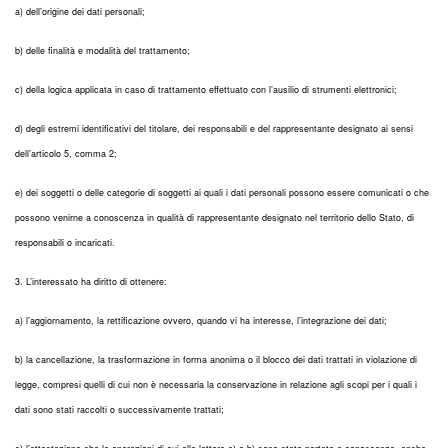
a) dell’origine dei dati personali;
b) delle finalità e modalità del trattamento;
c) della logica applicata in caso di trattamento effettuato con l’ausilio di strumenti elettronici;
d) degli estremi identificativi del titolare, dei responsabili e del rappresentante designato ai sensi
dell’articolo 5, comma 2;
e) dei soggetti o delle categorie di soggetti ai quali i dati personali possono essere comunicati o che
possono venirne a conoscenza in qualità di rappresentante designato nel territorio dello Stato, di
responsabili o incaricati.
3. L’interessato ha diritto di ottenere:
a) l’aggiornamento, la rettificazione ovvero, quando vi ha interesse, l’integrazione dei dati;
b) la cancellazione, la trasformazione in forma anonima o il blocco dei dati trattati in violazione di
legge, compresi quelli di cui non è necessaria la conservazione in relazione agli scopi per i quali i
dati sono stati raccolti o successivamente trattati;