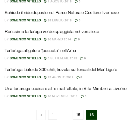
BY
DOMENICO VITIELLO
1 AGOSTO 2018
0
Schiude il nido deposto nel Parco Naturale Costiero livornese
BY
DOMENICO VITIELLO
29 LUGLIO 2018
0
Rarissima tartaruga verde spiaggiata nel versiliese
BY
DOMENICO VITIELLO
26 MARZO 2014
0
Tartaruga alligatore “pescata” nell’Arno
BY
DOMENICO VITIELLO
5 SETTEMBRE 2013
0
Tartaruga Liuto da 300 chili, trovata sui fondali del Mar Ligure
BY
DOMENICO VITIELLO
13 AGOSTO 2012
8
Una tartaruga uccisa e altre maltrattate, in Villa Mimbelli a Livorno
BY
DOMENICO VITIELLO
16 NOVEMBRE 2011
0
1
…
15
16