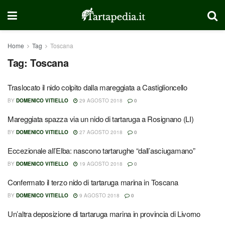
Home
Tag
Toscana
Tag:
Toscana
Traslocato il nido colpito dalla mareggiata a Castiglioncello
BY
DOMENICO VITIELLO
29 AGOSTO 2018
0
Mareggiata spazza via un nido di tartaruga a Rosignano (LI)
BY
DOMENICO VITIELLO
27 AGOSTO 2018
0
Eccezionale all’Elba: nascono tartarughe “dall’asciugamano”
BY
DOMENICO VITIELLO
19 AGOSTO 2018
0
Confermato il terzo nido di tartaruga marina in Toscana
BY
DOMENICO VITIELLO
9 AGOSTO 2018
0
Un’altra deposizione di tartaruga marina in provincia di Livorno