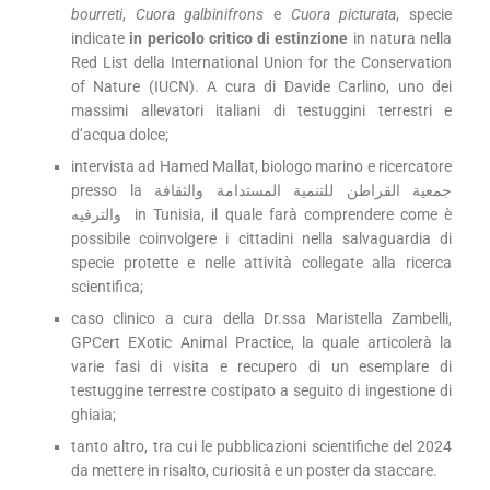
bourreti
,
Cuora galbinifrons
e
Cuora picturata
, specie
indicate
in pericolo critico di estinzione
in natura nella
Red List della International Union for the Conservation
of Nature (IUCN). A cura di Davide Carlino, uno dei
massimi allevatori italiani di testuggini terrestri e
d’acqua dolce;
intervista ad Hamed Mallat, biologo marino e ricercatore
presso la جمعية القراطن للتنمية المستدامة والثقافة
والترفيه in Tunisia, il quale farà comprendere come è
possibile coinvolgere i cittadini nella salvaguardia di
specie protette e nelle attività collegate alla ricerca
scientifica;
caso clinico a cura della Dr.ssa Maristella Zambelli,
GPCert EXotic Animal Practice, la quale articolerà la
varie fasi di visita e recupero di un esemplare di
testuggine terrestre costipato a seguito di ingestione di
ghiaia;
tanto altro, tra cui le pubblicazioni scientifiche del 2024
da mettere in risalto, curiosità e un poster da staccare.