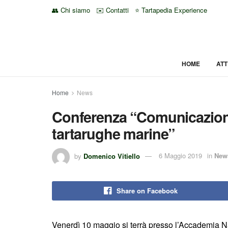
👥 Chi siamo
✉️ Contatti
⭐ Tartapedia Experience
HOME
ATT
Home
News
Conferenza “Comunicazione i
tartarughe marine”
by
Domenico Vitiello
6 Maggio 2019
in
New
Share on Facebook
Venerdì 10 maggio si terrà presso l’Accademia 