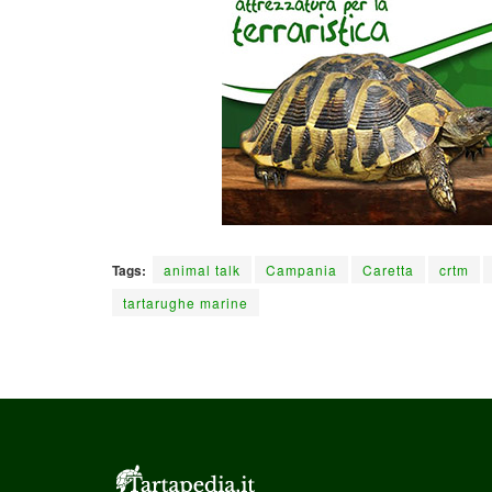
Tags:
animal talk
Campania
Caretta
crtm
tartarughe marine