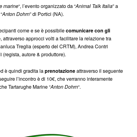
he marine
“, l’evento organizzato da “
Animal Talk Italia
” a
“
Anton Dohrn
” di Portici (NA).
rtecipanti come e se è possibile
comunicare con gli
attraverso approcci volti a facilitare la relazione tra
o Gianluca Treglia (esperto del CRTM), Andrea Contri
i (regista, autore & produttore).
d è quindi gradita la
prenotazione
attraverso il seguente
r seguire l’incontro è di 10€, che verranno interamente
che Tartarughe Marine “
Anton Dohrn
“.