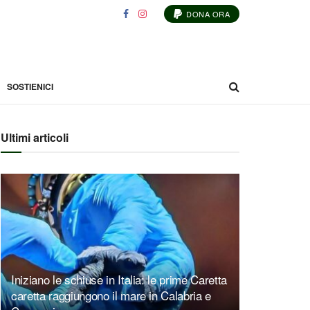
DONA ORA
SOSTIENICI
Ultimi articoli
Iniziano le schiuse in Italia: le prime Caretta
caretta raggiungono il mare in Calabria e