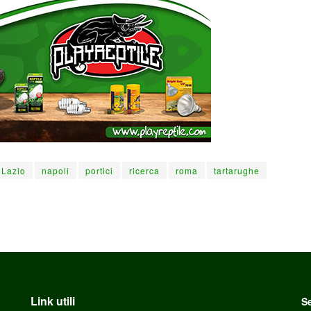
Lazio
napoli
portici
ricerca
roma
tartarughe
Link utili
Se