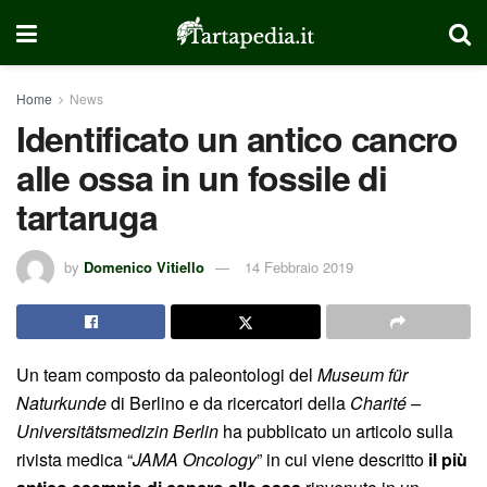
Home
News
Identificato un antico cancro
alle ossa in un fossile di
tartaruga
by
Domenico Vitiello
14 Febbraio 2019
Un team composto da paleontologi del
Museum für
Naturkunde
di Berlino e da ricercatori della
Charité –
Universitätsmedizin Berlin
ha pubblicato un articolo sulla
rivista medica “
JAMA Oncology
” in cui viene descritto
il più