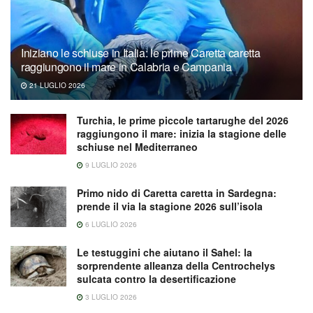
Iniziano le schiuse in Italia: le prime Caretta caretta
raggiungono il mare in Calabria e Campania
21 LUGLIO 2026
Turchia, le prime piccole tartarughe del 2026
raggiungono il mare: inizia la stagione delle
schiuse nel Mediterraneo
9 LUGLIO 2026
Primo nido di Caretta caretta in Sardegna:
prende il via la stagione 2026 sull’isola
6 LUGLIO 2026
Le testuggini che aiutano il Sahel: la
sorprendente alleanza della Centrochelys
sulcata contro la desertificazione
3 LUGLIO 2026