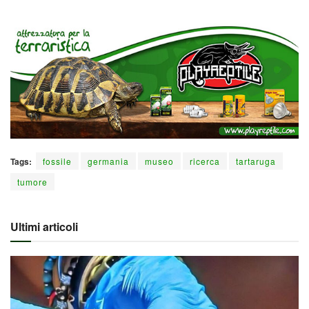
Tags:
fossile
germania
museo
ricerca
tartaruga
tumore
Ultimi articoli