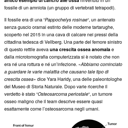
antico esempio di cancro alle ossa
rinvenuto in un
fossile di un amniota (un gruppo di vertebrati tetrapodi).
Il fossile era di una “
Pappochelys rosinae
“, un antenato
senza guscio oramai estinto delle moderne tartarughe,
scoperto nel 2015 in una cava di calcare nei pressi della
cittadina tedesca di Vellberg. Una parte del femore sinistro
di questo rettile aveva
una crescita ossea anomala
e
dalla microtomografia computerizzata si è notato che non
era né una rottura e né un’infezione. «
Abbiamo cominciato
a guardare le varie malattia che causano tale tipo di
crescita ossea
» dice Yara Haridy, una delle paleontologhe
del Museo di Storia Naturale. Dopo varie ricerche il
verdetto è stato “
Osteosarcoma periostale
“, un tumore
osseo maligno che il team descrive essere quasi
esattamente come l’osteosarcoma negli umani.