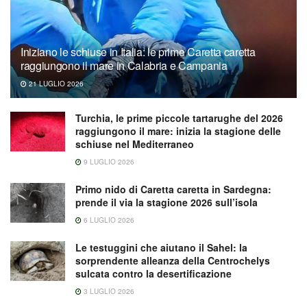
Iniziano le schiuse in Italia: le prime Caretta caretta
raggiungono il mare in Calabria e Campania
21 LUGLIO 2026
Turchia, le prime piccole tartarughe del 2026
raggiungono il mare: inizia la stagione delle
schiuse nel Mediterraneo
9 LUGLIO 2026
Primo nido di Caretta caretta in Sardegna:
prende il via la stagione 2026 sull’isola
6 LUGLIO 2026
Le testuggini che aiutano il Sahel: la
sorprendente alleanza della Centrochelys
sulcata contro la desertificazione
3 LUGLIO 2026