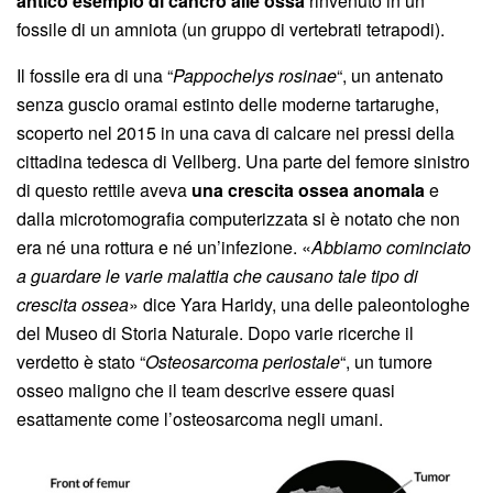
antico esempio di cancro alle ossa
rinvenuto in un
fossile di un amniota (un gruppo di vertebrati tetrapodi).
Il fossile era di una “
Pappochelys rosinae
“, un antenato
senza guscio oramai estinto delle moderne tartarughe,
scoperto nel 2015 in una cava di calcare nei pressi della
cittadina tedesca di Vellberg. Una parte del femore sinistro
di questo rettile aveva
una crescita ossea anomala
e
dalla microtomografia computerizzata si è notato che non
era né una rottura e né un’infezione. «
Abbiamo cominciato
a guardare le varie malattia che causano tale tipo di
crescita ossea
» dice Yara Haridy, una delle paleontologhe
del Museo di Storia Naturale. Dopo varie ricerche il
verdetto è stato “
Osteosarcoma periostale
“, un tumore
osseo maligno che il team descrive essere quasi
esattamente come l’osteosarcoma negli umani.