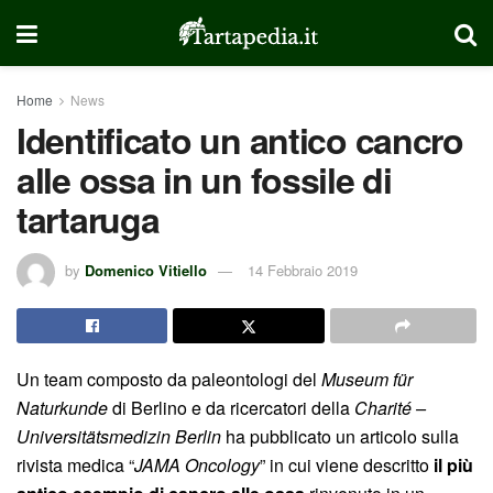
Home
News
Identificato un antico cancro
alle ossa in un fossile di
tartaruga
by
Domenico Vitiello
14 Febbraio 2019
Un team composto da paleontologi del
Museum für
Naturkunde
di Berlino e da ricercatori della
Charité –
Universitätsmedizin Berlin
ha pubblicato un articolo sulla
rivista medica “
JAMA Oncology
” in cui viene descritto
il più