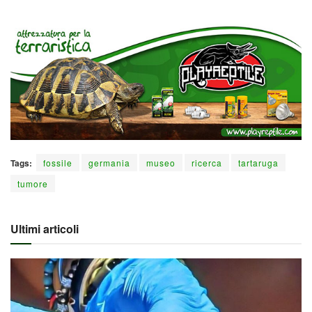
Tags:
fossile
germania
museo
ricerca
tartaruga
tumore
Ultimi articoli