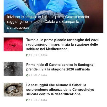
Iniziano le schiuse in Italia: le prime Caretta caretta
raggiungono il mare in Calabria e Campania
21 LUGLIO 2026
Turchia, le prime piccole tartarughe del 2026
raggiungono il mare: inizia la stagione delle
schiuse nel Mediterraneo
9 LUGLIO 2026
Primo nido di Caretta caretta in Sardegna:
prende il via la stagione 2026 sull’isola
6 LUGLIO 2026
Le testuggini che aiutano il Sahel: la
sorprendente alleanza della Centrochelys
sulcata contro la desertificazione
3 LUGLIO 2026