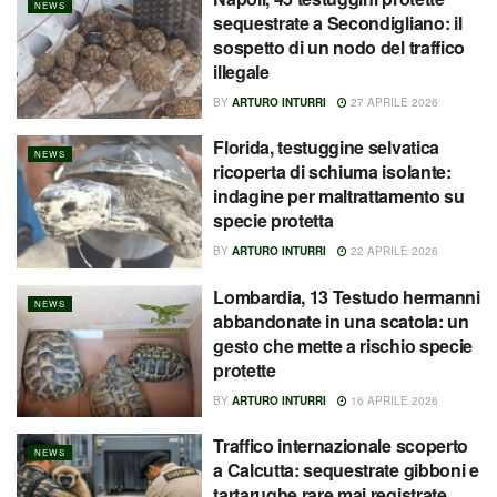
NEWS
sequestrate a Secondigliano: il
sospetto di un nodo del traffico
illegale
BY
ARTURO INTURRI
27 APRILE 2026
Florida, testuggine selvatica
NEWS
ricoperta di schiuma isolante:
indagine per maltrattamento su
specie protetta
BY
ARTURO INTURRI
22 APRILE 2026
Lombardia, 13 Testudo hermanni
NEWS
abbandonate in una scatola: un
gesto che mette a rischio specie
protette
BY
ARTURO INTURRI
16 APRILE 2026
Traffico internazionale scoperto
NEWS
a Calcutta: sequestrate gibboni e
tartarughe rare mai registrate