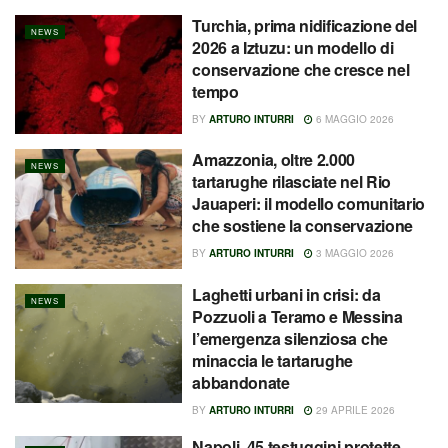
Turchia, prima nidificazione del
NEWS
2026 a Iztuzu: un modello di
conservazione che cresce nel
tempo
BY
ARTURO INTURRI
6 MAGGIO 2026
Amazzonia, oltre 2.000
NEWS
tartarughe rilasciate nel Rio
Jauaperi: il modello comunitario
che sostiene la conservazione
BY
ARTURO INTURRI
3 MAGGIO 2026
Laghetti urbani in crisi: da
NEWS
Pozzuoli a Teramo e Messina
l’emergenza silenziosa che
minaccia le tartarughe
abbandonate
BY
ARTURO INTURRI
29 APRILE 2026
Napoli, 45 testuggini protette