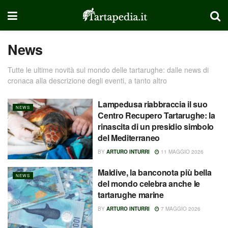
News
Tutte le ultime novità sul mondo delle tartarughe: dalle news di
cronaca alla descrizione degli eventi, a tanto altro
Lampedusa riabbraccia il suo
NEWS
Centro Recupero Tartarughe: la
rinascita di un presidio simbolo
del Mediterraneo
BY
ARTURO INTURRI
11 MAGGIO 2026
Maldive, la banconota più bella
NEWS
del mondo celebra anche le
tartarughe marine
BY
ARTURO INTURRI
7 MAGGIO 2026