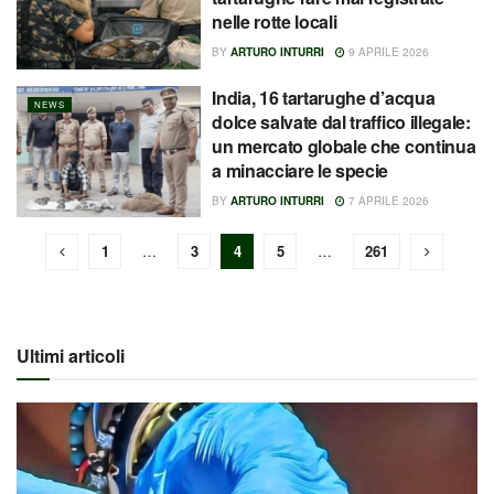
nelle rotte locali
BY
ARTURO INTURRI
9 APRILE 2026
India, 16 tartarughe d’acqua
NEWS
dolce salvate dal traffico illegale:
un mercato globale che continua
a minacciare le specie
BY
ARTURO INTURRI
7 APRILE 2026
1
…
3
4
5
…
261
Ultimi articoli