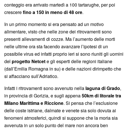
conteggio era arrivato martedì a 100 tartarughe, per poi
crescere
fino a 150 in meno di 48 ore
.
In un primo momento si era pensato ad un motivo
alimentare, visto che nelle zone dei ritrovamenti sono
presenti allevamenti di cozze. Ma l’aumento delle morti
nelle ultime ora sta facendo avanzare l’ipotesi di un
possibile virus ed infatti proprio ieri si sono riuniti gli uomini
del
progetto Netcet
e gli esperti delle regioni italiane
(dall’Emilia Romagna in su) e delle nazioni dirimpetto che
si affacciano sull’Adriatico.
Infatti i ritrovamenti sono avvenuto nella
laguna di Grado
,
in provincia di Gorizia, e sugli appena
50km di litorale tra
Milano Marittima e Riccione
. Si pensa che l’esclusione
delle coste istriane, dalmate e venete sia solo dovuta ai
fenomeni atmosferici, quindi si suppone che la moria sia
avvenuta in un solo punto del mare non ancora ben