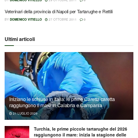
BY
DOMENICO VITIELLO
29 OTTOBRE 2011
0
Veterinari della provincia di Napoli per Tartarughe e Rettili
BY
DOMENICO VITIELLO
27 OTTOBRE 2011
0
Ultimi articoli
Iniziano le schiuse in Italia: le prime Caretta caretta
raggiungono il mare in Calabria e Campania
21 LUGLIO 2026
Turchia, le prime piccole tartarughe del 2026
raggiungono il mare: inizia la stagione delle