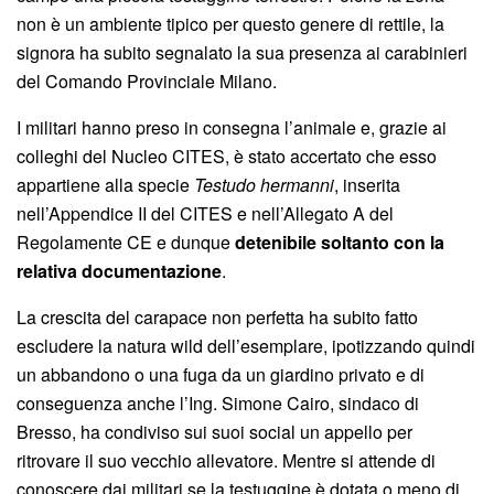
non è un ambiente tipico per questo genere di rettile, la
signora ha subito segnalato la sua presenza ai carabinieri
del Comando Provinciale Milano.
I militari hanno preso in consegna l’animale e, grazie ai
colleghi del Nucleo CITES, è stato accertato che esso
appartiene alla specie
Testudo hermanni
, inserita
nell’Appendice II del CITES e nell’Allegato A del
Regolamente CE e dunque
detenibile soltanto con la
relativa documentazione
.
La crescita del carapace non perfetta ha subito fatto
escludere la natura wild dell’esemplare, ipotizzando quindi
un abbandono o una fuga da un giardino privato e di
conseguenza anche l’Ing. Simone Cairo, sindaco di
Bresso, ha condiviso sui suoi social un appello per
ritrovare il suo vecchio allevatore. Mentre si attende di
conoscere dai militari se la testuggine è dotata o meno di