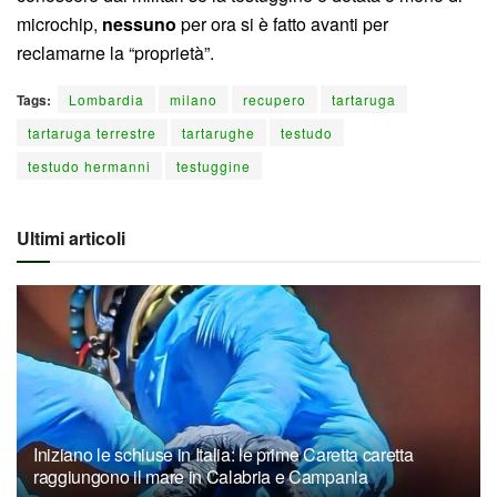
microchip,
nessuno
per ora si è fatto avanti per
reclamarne la “proprietà”.
Tags:
Lombardia
milano
recupero
tartaruga
tartaruga terrestre
tartarughe
testudo
testudo hermanni
testuggine
Ultimi articoli
Iniziano le schiuse in Italia: le prime Caretta caretta
raggiungono il mare in Calabria e Campania