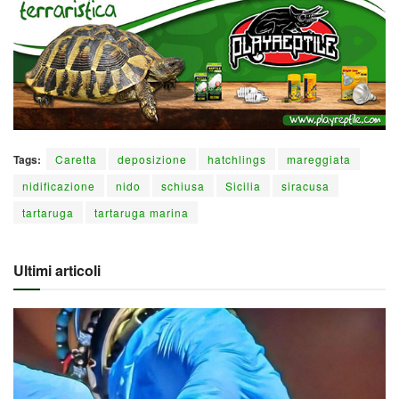
Tags:
Caretta
deposizione
hatchlings
mareggiata
nidificazione
nido
schiusa
Sicilia
siracusa
tartaruga
tartaruga marina
Ultimi articoli