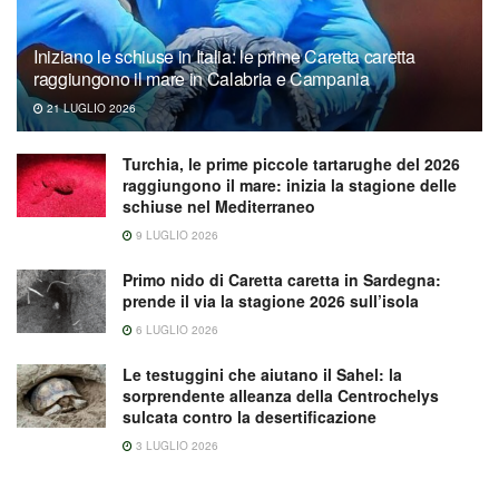
Iniziano le schiuse in Italia: le prime Caretta caretta
raggiungono il mare in Calabria e Campania
21 LUGLIO 2026
Turchia, le prime piccole tartarughe del 2026
raggiungono il mare: inizia la stagione delle
schiuse nel Mediterraneo
9 LUGLIO 2026
Primo nido di Caretta caretta in Sardegna:
prende il via la stagione 2026 sull’isola
6 LUGLIO 2026
Le testuggini che aiutano il Sahel: la
sorprendente alleanza della Centrochelys
sulcata contro la desertificazione
3 LUGLIO 2026