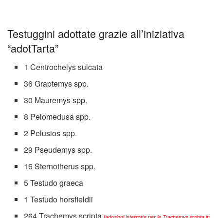
Testuggini adottate grazie all’iniziativa
“adotTarta”
1 Centrochelys sulcata
36 Graptemys spp.
30 Mauremys spp.
8 Pelomedusa spp.
2 Pelusios spp.
29 Pseudemys spp.
16 Sternotherus spp.
5 Testudo graeca
1 Testudo horsfieldii
264 Trachemys scripta
[adozioni interrotte per le Trachemys scripta in