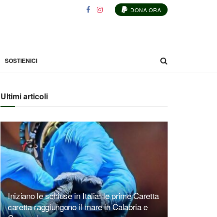
DONA ORA
SOSTIENICI
Ultimi articoli
Iniziano le schiuse in Italia: le prime Caretta
caretta raggiungono il mare in Calabria e