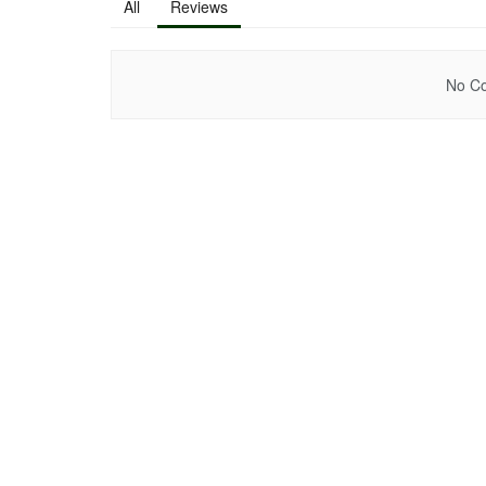
All
Reviews
No Co