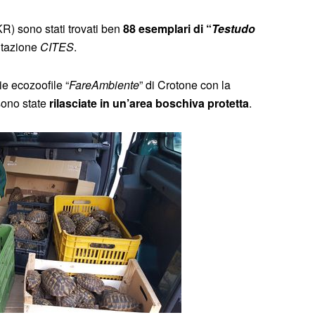
R) sono stati trovati ben
88 esemplari di “
Testudo
ntazione
CITES
.
e ecozoofile “
FareAmbiente
” di Crotone con la
sono state
rilasciate in un’area boschiva protetta
.