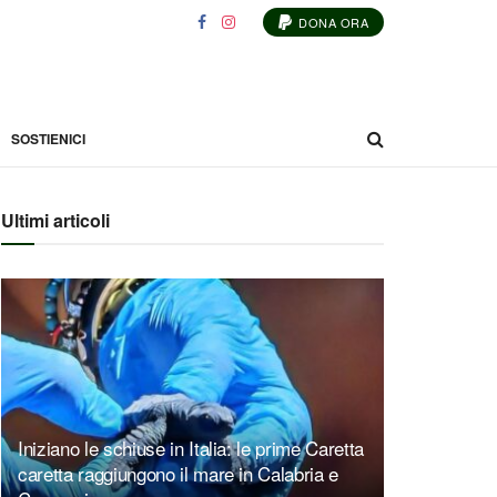
DONA ORA
SOSTIENICI
Ultimi articoli
Iniziano le schiuse in Italia: le prime Caretta
caretta raggiungono il mare in Calabria e