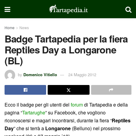
Home
News
Badge Tartapedia per la fiera
Reptiles Day a Longarone
(BL)
by
Domenico Vitiello
24 Maggio 2012
Ecco il badge per gli utenti del
forum
di Tartapedia e della
pagina “
Tartarughe
” su Facebook, che vogliono
riconoscersi e magari incontrarsi, durante la fiera “
Reptiles
Day
” che si terrà a
Longarone
(Belluno) nel prossimo