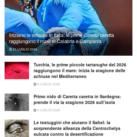
Iniziano le schiuse in Italia: le prime Caretta caretta
raggiungono il mare in Calabria e Campania
21 LUGLIO 2026
Turchia, le prime piccole tartarughe del 2026
raggiungono il mare: inizia la stagione delle
schiuse nel Mediterraneo
9 LUGLIO 2026
Primo nido di Caretta caretta in Sardegna:
prende il via la stagione 2026 sull’isola
6 LUGLIO 2026
Le testuggini che aiutano il Sahel: la
sorprendente alleanza della Centrochelys
sulcata contro la desertificazione