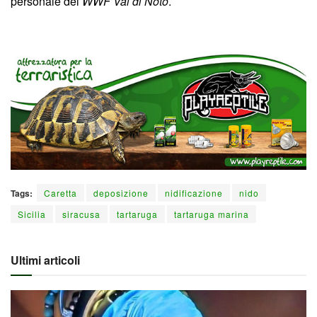
personale del
WWF Val di Noto
.
Tags:
Caretta
deposizione
nidificazione
nido
Sicilia
siracusa
tartaruga
tartaruga marina
Ultimi articoli