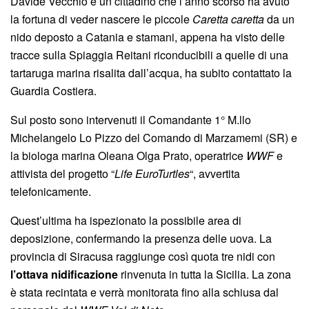
Davide Vecchio è un cittadino che l’anno scorso ha avuto
la fortuna di veder nascere le piccole
Caretta caretta
da un
nido deposto a Catania e stamani, appena ha visto delle
tracce sulla Spiaggia Reitani riconducibili a quelle di una
tartaruga marina risalita dall’acqua, ha subito contattato la
Guardia Costiera.
Sul posto sono intervenuti il Comandante 1° M.llo
Michelangelo Lo Pizzo del Comando di Marzamemi (SR) e
la biologa marina Oleana Olga Prato, operatrice
WWF
e
attivista del progetto “
Life EuroTurtles
“, avvertita
telefonicamente.
Quest’ultima ha ispezionato la possibile area di
deposizione, confermando la presenza delle uova. La
provincia di Siracusa raggiunge così quota tre nidi con
l’ottava nidificazione
rinvenuta in tutta la Sicilia. La zona
è stata recintata e verrà monitorata fino alla schiusa dal