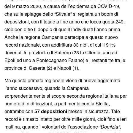
del 9 marzo 2020, a causa dell’epidemia da COVID-19,
che sulle spiagge dello “Stivale” si registra un boom di
deposizioni, con il totale a fine anno che tocca quota 249,
cioè ben oltre il doppio di quelli individuati l’anno prima.
Anche la regione Campania partecipa a questo nuovo
record nazionale, con addirittura 33 nidi, di cui il 91%
rinvenuti in provincia di Salerno (28 in Cilento, uno ad
Eboli ed uno a Pontecagnano Faiano) e i restanti tre tra le
province di Caserta (2) e Napoli (1).
Ma questo primato regionale viene di nuovo aggiornato
l’anno successivo, quando la Campania
sorprendentemente si scopre seconda regione italiana per
numero di nidificazioni, a pari merito con la Sicilia,
entrambe con
57 deposizioni
messe in sicurezza. Tale
record è rimasto intatto per oltre mille giorni, cioè fino a ieri
mattina, quando i volontari dell’associazione
“Domizia”
,