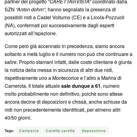
partner del progetto “
CARETTAinVISTA
” coordinato dalla
SZN
“Anton dohrn”,
hanno segnalato la presenza di
possibili nidi a Castel Volturno (CE) e a Licola-Pozzuoli
(NA), confermati poi successivamente dagli esperti
autorizzati all’ispezione.
Come però già accennato in precedenza, siamo ancora
soltanto a metà luglio e il numero non può che continuare a
salire. Proprio stamani infatti, dalle coste cilentane è giunta
la notizia della messa in sicurezza di altri due nidi,
rispettivamente uno a Montecorice e l’altro a Marina di
Camerota. Il totale attuale
sale dunque a 61
, numero
molto probabilmente non definitivo, poichè sono attese
ancora decine di deposizioni e chissà, anche schiuse da
nidi non precedentemente identificati, per almeno altri
40/50 giorni.
Tags:
Campania
Caretta caretta
deposizione