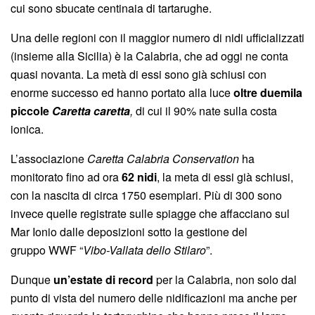
cui sono sbucate centinaia di tartarughe.
Una delle regioni con il maggior numero di nidi ufficializzati
(insieme alla Sicilia) è la Calabria, che ad oggi ne conta
quasi novanta. La metà di essi sono già schiusi con
enorme successo ed hanno portato alla luce
oltre duemila
piccole
Caretta caretta
,
di cui il 90% nate sulla costa
ionica.
L’associazione
Caretta Calabria Conservation
ha
monitorato fino ad ora
62 nidi
, la meta di essi già schiusi,
con la nascita di circa 1750 esemplari. Più di 300 sono
invece quelle registrate sulle spiagge che affacciano sul
Mar Ionio dalle deposizioni sotto la gestione del
gruppo WWF “
Vibo-Vallata dello Stilaro
”.
Dunque
un’estate di record
per la Calabria, non solo dal
punto di vista del numero delle nidificazioni ma anche per