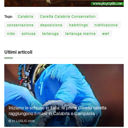
Tags:
Calabria
Caretta Calabria Conservation
conservazione
deposizione
hatchlings
nidificazione
nido
schiusa
tartaruga
tartaruga marina
wwf
Ultimi articoli
Iniziano le schiuse in Italia: le prime Caretta caretta
raggiungono il mare in Calabria e Campania
21 LUGLIO 2026