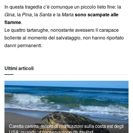
In questa tragedia c’è comunque un piccolo lieto fine: la
Gina
, la
Pina
, la
Santa
e la
Maria
sono scampate alle
fiamme
.
Le quattro tartarughe, nonostante avessero il carapace
bollente al momento del salvataggio, non hanno riportato
danni permanenti.
Ultimi articoli
Caretta caretta, record di nidificazioni sulla costa est degli
USA: quando la conservazione dà risultati