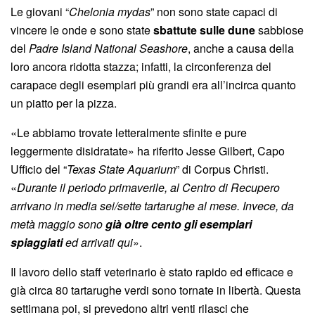
Le giovani “
Chelonia mydas
” non sono state capaci di
vincere le onde e sono state
sbattute sulle dune
sabbiose
del
Padre Island National Seashore
, anche a causa della
loro ancora ridotta stazza; infatti, la circonferenza del
carapace degli esemplari più grandi era all’incirca quanto
un piatto per la pizza.
«Le abbiamo trovate letteralmente sfinite e pure
leggermente disidratate» ha riferito Jesse Gilbert, Capo
Ufficio del “
Texas State Aquarium
” di Corpus Christi.
«
Durante il periodo primaverile, al Centro di Recupero
arrivano in media sei/sette tartarughe al mese. Invece, da
metà maggio sono
già oltre cento gli esemplari
spiaggiati
ed arrivati qui
».
Il lavoro dello staff veterinario è stato rapido ed efficace e
già circa 80 tartarughe verdi sono tornate in libertà. Questa
settimana poi, si prevedono altri venti rilasci che