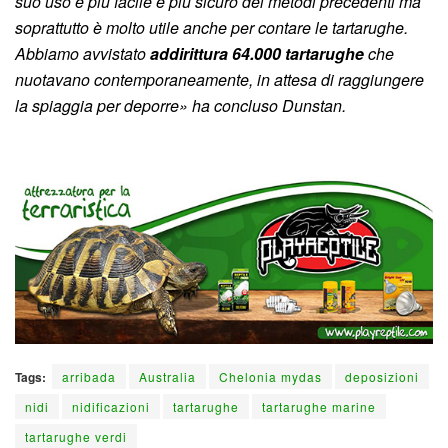
suo uso è più facile e più sicuro dei metodi precedenti ma
soprattutto è molto utile anche per contare le tartarughe.
Abbiamo avvistato
addirittura 64.000 tartarughe
che
nuotavano contemporaneamente, in attesa di raggiungere
la spiaggia per deporre» ha concluso Dunstan.
Tags:
arribada
Australia
Chelonia mydas
deposizioni
nidi
nidificazioni
tartarughe
tartarughe marine
tartarughe verdi