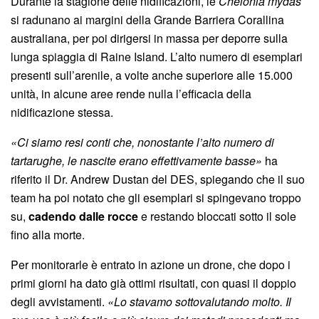
Durante la stagione delle nidificazioni, le
Chelonia mydas
si radunano ai margini della Grande Barriera Corallina
australiana, per poi dirigersi in massa per deporre sulla
lunga spiaggia di Raine Island. L’alto numero di esemplari
presenti sull’arenile, a volte anche superiore alle 15.000
unità, in alcune aree rende nulla l’efficacia della
nidificazione stessa.
«Ci siamo resi conti che, nonostante l’alto numero di
tartarughe, le nascite erano effettivamente basse»
ha
riferito il Dr. Andrew Dustan del DES, spiegando che il suo
team ha poi notato che gli esemplari si spingevano troppo
su,
cadendo dalle rocce
e restando bloccati sotto il sole
fino alla morte.
Per monitorarle è entrato in azione un drone, che dopo i
primi giorni ha dato già ottimi risultati, con quasi il doppio
degli avvistamenti.
«Lo stavamo sottovalutando molto. Il