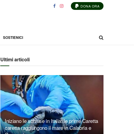
DONA ORA
SOSTIENICI
Ultimi articoli
Iniziano le schiuse in Italia: le prime Caretta
caretta raggiungono il mare in Calabria e