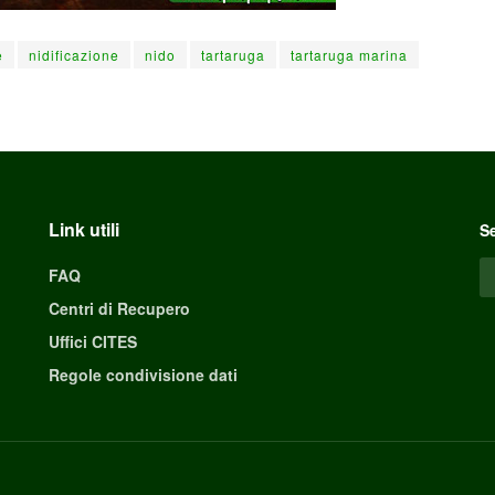
e
nidificazione
nido
tartaruga
tartaruga marina
Link utili
Se
FAQ
Centri di Recupero
Uffici CITES
Regole condivisione dati