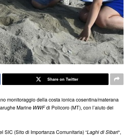
Share on Twitter
diano monitoraggio della costa ionica cosentina/materana
rtarughe Marine
WWF
di Policoro (MT), con l’aiuto dei
l SIC (Sito di Importanza Comunitaria) “
Laghi di Sibari
“,