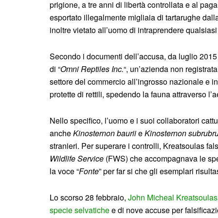
prigione, a tre anni di libertà controllata e al p
esportato illegalmente migliaia di tartarughe dal
inoltre vietato all’uomo di intraprendere qualsias
Secondo i documenti dell’accusa, da luglio 2015 a
di “
Omni Reptiles Inc.
“, un’azienda non registrat
settore del commercio all’ingrosso nazionale e in
protette di rettili, spedendo la fauna attraverso l
Nello specifico, l’uomo e i suoi collaboratori catt
anche
Kinosternon baurii
e
Kinosternon subrubr
stranieri. Per superare i controlli, Kreatsoulas fals
Wildlife Service
(FWS) che accompagnava le sped
la voce “
Fonte
” per far si che gli esemplari risulta
Lo scorso 28 febbraio,
John Micheal Kreatsoulas si
specie selvatiche
e di nove accuse per falsificaz