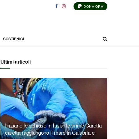
DONA ORA
SOSTIENICI
Ultimi articoli
Iniziano le schiuse in Italia: le prime Caretta
caretta raggiungono il mare in Calabria e