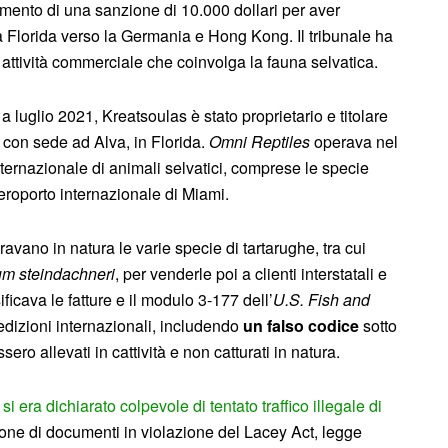
agamento di una sanzione di 10.000 dollari per aver
la Florida verso la Germania e Hong Kong. Il tribunale ha
i attività commerciale che coinvolga la fauna selvatica.
 luglio 2021, Kreatsoulas è stato proprietario e titolare
a con sede ad Alva, in Florida.
Omni Reptiles
operava nel
ternazionale di animali selvatici, comprese le specie
’aeroporto internazionale di Miami.
uravano in natura le varie specie di tartarughe, tra cui
um steindachneri
, per venderle poi a clienti interstatali e
ificava le fatture e il modulo 3-177 dell’
U.S. Fish and
izioni internazionali, includendo
un falso codice
sotto
ssero allevati in cattività e non catturati in natura.
 era dichiarato colpevole di tentato traffico illegale di
ione di documenti in violazione del Lacey Act, legge