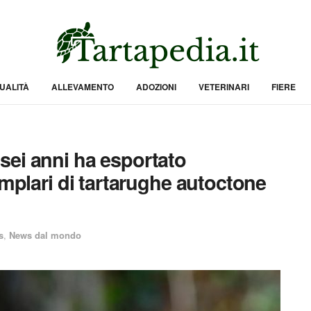
UALITÀ
ALLEVAMENTO
ADOZIONI
VETERINARI
FIERE
sei anni ha esportato
emplari di tartarughe autoctone
s
,
News dal mondo