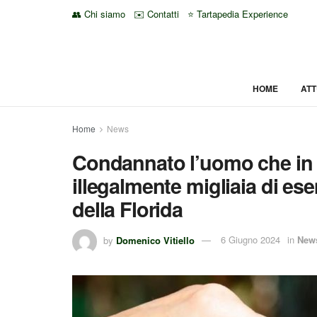
👥 Chi siamo
✉️ Contatti
⭐ Tartapedia Experience
HOME
ATT
Home
News
Condannato l’uomo che in 
illegalmente migliaia di es
della Florida
by
Domenico Vitiello
6 Giugno 2024
in
New