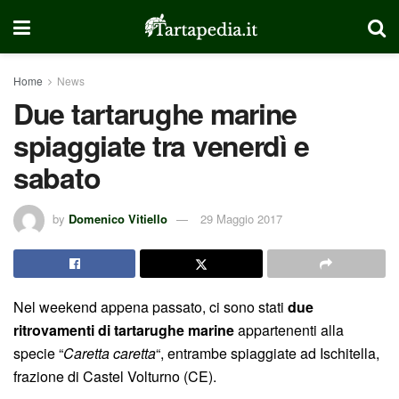
Home
News
Due tartarughe marine
spiaggiate tra venerdì e
sabato
by
Domenico Vitiello
29 Maggio 2017
Nel weekend appena passato, ci sono stati
due
ritrovamenti di tartarughe marine
appartenenti alla
specie “
Caretta caretta
“, entrambe spiaggiate ad Ischitella,
frazione di Castel Volturno (CE).