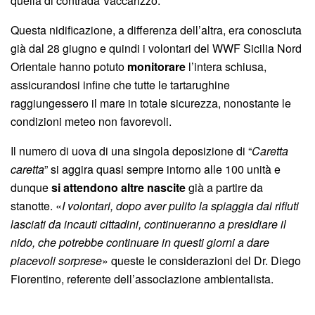
quella di contrada Vaccarizzo.
Questa nidificazione, a differenza dell’altra, era conosciuta
già dal 28 giugno e quindi i volontari del WWF Sicilia Nord
Orientale hanno potuto
monitorare
l’intera schiusa,
assicurandosi infine che tutte le tartarughine
raggiungessero il mare in totale sicurezza, nonostante le
condizioni meteo non favorevoli.
Il numero di uova di una singola deposizione di “
Caretta
caretta
” si aggira quasi sempre intorno alle 100 unità e
dunque
si attendono altre nascite
già a partire da
stanotte. «
I volontari, dopo aver pulito la spiaggia dai rifiuti
lasciati da incauti cittadini, continueranno a presidiare il
nido, che potrebbe continuare in questi giorni a dare
piacevoli sorprese
» queste le considerazioni del Dr. Diego
Fiorentino, referente dell’associazione ambientalista.