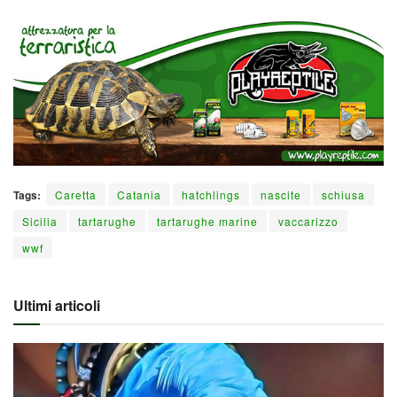
Tags:
Caretta
Catania
hatchlings
nascite
schiusa
Sicilia
tartarughe
tartarughe marine
vaccarizzo
wwf
Ultimi articoli