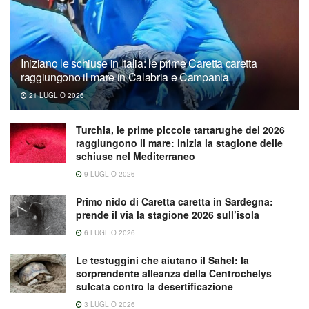
Iniziano le schiuse in Italia: le prime Caretta caretta
raggiungono il mare in Calabria e Campania
21 LUGLIO 2026
Turchia, le prime piccole tartarughe del 2026
raggiungono il mare: inizia la stagione delle
schiuse nel Mediterraneo
9 LUGLIO 2026
Primo nido di Caretta caretta in Sardegna:
prende il via la stagione 2026 sull’isola
6 LUGLIO 2026
Le testuggini che aiutano il Sahel: la
sorprendente alleanza della Centrochelys
sulcata contro la desertificazione
3 LUGLIO 2026