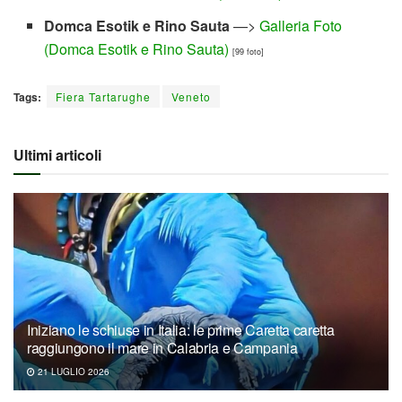
Domca Esotik e Rino Sauta
—>
Galleria Foto
(Domca Esotik e Rino Sauta)
[99 foto]
Tags:
Fiera Tartarughe
Veneto
Ultimi articoli
Iniziano le schiuse in Italia: le prime Caretta caretta
raggiungono il mare in Calabria e Campania
21 LUGLIO 2026