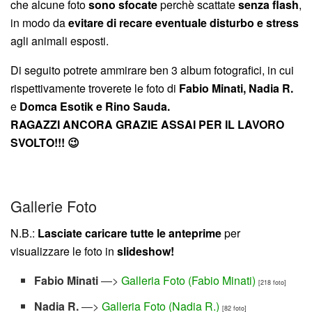
che alcune foto
sono sfocate
perchè scattate
senza flash
,
in modo da
evitare di recare eventuale disturbo e stress
agli animali esposti.
Di seguito potrete ammirare ben 3 album fotografici, in cui
rispettivamente troverete le foto di
Fabio Minati,
Nadia R.
e
Domca Esotik e Rino Sauda
.
RAGAZZI ANCORA GRAZIE ASSAI PER IL LAVORO
SVOLTO!!! 😉
Gallerie Foto
N.B.:
Lasciate caricare tutte le anteprime
per
visualizzare le foto in
slideshow!
Fabio Minati
—>
Galleria Foto (Fabio Minati)
[218 foto]
Nadia R.
—>
Galleria Foto (Nadia R.)
[82 foto]