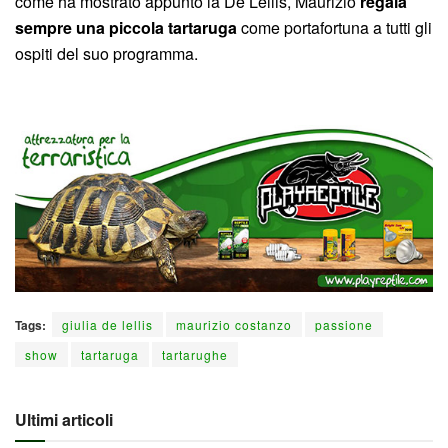
come ha mostrato appunto la De Lellis, Maurizio
regala
sempre una piccola tartaruga
come portafortuna a tutti gli
ospiti del suo programma.
Tags:
giulia de lellis
maurizio costanzo
passione
show
tartaruga
tartarughe
Ultimi articoli