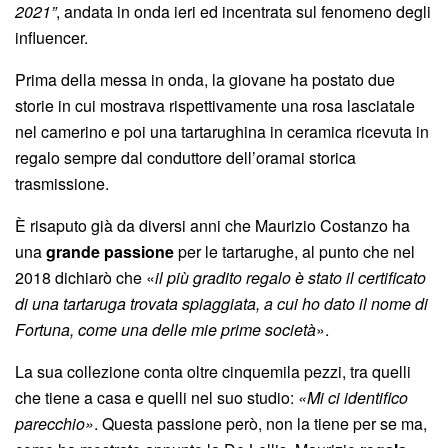
2021”
, andata in onda ieri ed incentrata sul fenomeno degli
influencer.
Prima della messa in onda, la giovane ha postato due
storie in cui mostrava rispettivamente una rosa lasciatale
nel camerino e poi una tartarughina in ceramica ricevuta in
regalo sempre dal conduttore dell’oramai storica
trasmissione.
È risaputo già da diversi anni che Maurizio Costanzo ha
una
grande passione
per le tartarughe, al punto che nel
2018 dichiarò che «
il più gradito regalo è stato il certificato
di una tartaruga trovata spiaggiata, a cui ho dato il nome di
Fortuna, come una delle mie prime società
».
La sua collezione conta oltre cinquemila pezzi, tra quelli
che tiene a casa e quelli nel suo studio:
«Mi ci identifico
parecchio»
. Questa passione però, non la tiene per se ma,