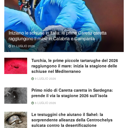
Iniziano le schiuse in Italia: le prime Caretta caretta
raggiungono il mare in Calabria e Campania
21 LUGLIO 2026
Turchia, le prime piccole tartarughe del 2026
raggiungono il mare: inizia la stagione delle
schiuse nel Mediterraneo
9 LUGLIO 2026
Primo nido di Caretta caretta in Sardegna:
prende il via la stagione 2026 sull’isola
6 LUGLIO 2026
Le testuggini che aiutano il Sahel: la
sorprendente alleanza della Centrochelys
sulcata contro la desertificazione