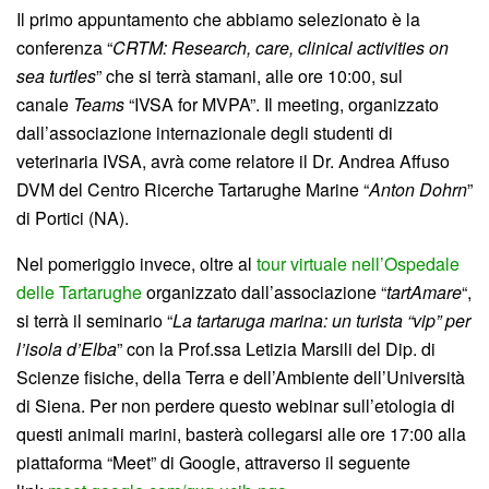
Il primo appuntamento che abbiamo selezionato è la
conferenza “
CRTM: Research, care, clinical activities on
sea turtles
” che si terrà stamani, alle ore 10:00, sul
canale
Teams
“IVSA for MVPA”. Il meeting, organizzato
dall’associazione internazionale degli studenti di
veterinaria IVSA, avrà come relatore il Dr. Andrea Affuso
DVM del Centro Ricerche Tartarughe Marine “
Anton Dohrn
”
di Portici (NA).
Nel pomeriggio invece, oltre al
tour virtuale nell’Ospedale
delle Tartarughe
organizzato dall’associazione “
tartAmare
“,
si terrà il seminario “
La tartaruga marina: un turista “vip” per
l’isola d’Elba
” con la Prof.ssa Letizia Marsili del Dip. di
Scienze fisiche, della Terra e dell’Ambiente dell’Università
di Siena. Per non perdere questo webinar sull’etologia di
questi animali marini, basterà collegarsi alle ore 17:00 alla
piattaforma “Meet” di Google, attraverso il seguente