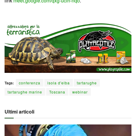
link
meet.google.com/qxg-ucih-nqo
.
Tags:
conferenza
isola d'elba
tartarughe
tartarughe marine
Toscana
webinar
Ultimi articoli