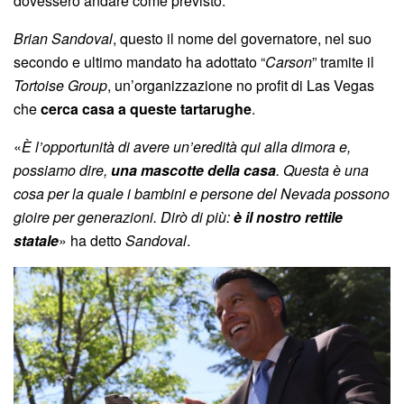
dovessero andare come previsto.
Brian Sandoval
, questo il nome del governatore, nel suo
secondo e ultimo mandato ha adottato “
Carson
” tramite il
Tortoise Group
, un’organizzazione no profit di Las Vegas
che
cerca casa a queste tartarughe
.
«
È l’opportunità di avere un’eredità qui alla dimora e,
possiamo dire,
una mascotte della casa
. Questa è una
cosa per la quale i bambini e persone del Nevada possono
gioire per generazioni. Dirò di più:
è il nostro rettile
statale
» ha detto
Sandoval
.