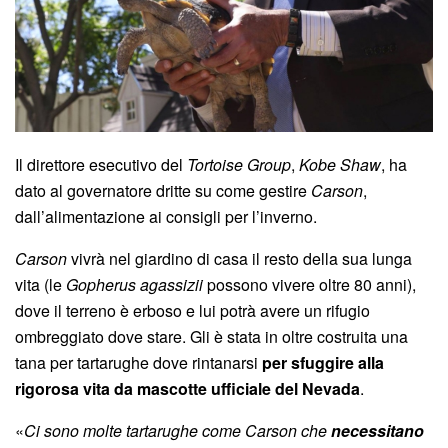
Il direttore esecutivo del
Tortoise Group
,
Kobe Shaw
, ha
dato al governatore dritte su come gestire
Carson
,
dall’alimentazione ai consigli per l’inverno.
Carson
vivrà nel giardino di casa il resto della sua lunga
vita (le
Gopherus agassizii
possono vivere oltre 80 anni),
dove il terreno è erboso e lui potrà avere un rifugio
ombreggiato dove stare. Gli è stata in oltre costruita una
tana per tartarughe dove rintanarsi
per sfuggire alla
rigorosa vita da mascotte ufficiale del Nevada
.
«
Ci sono molte tartarughe come Carson che
necessitano