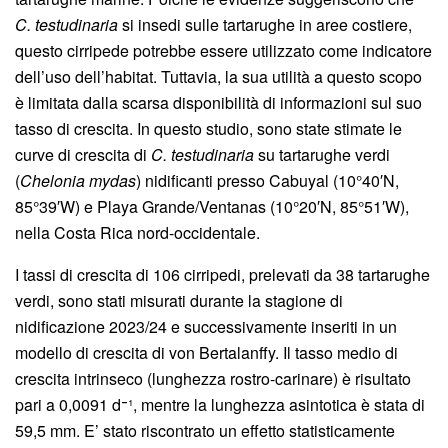
C. testudinaria
si insedi sulle tartarughe in aree costiere,
questo cirripede potrebbe essere utilizzato come indicatore
dell’uso dell’habitat. Tuttavia, la sua utilità a questo scopo
è limitata dalla scarsa disponibilità di informazioni sul suo
tasso di crescita. In questo studio, sono state stimate le
curve di crescita di
C. testudinaria
su tartarughe verdi
(
Chelonia mydas
) nidificanti presso Cabuyal (10°40′N,
85°39′W) e Playa Grande/Ventanas (10°20′N, 85°51′W),
nella Costa Rica nord-occidentale.
I tassi di crescita di 106 cirripedi, prelevati da 38 tartarughe
verdi, sono stati misurati durante la stagione di
nidificazione 2023/24 e successivamente inseriti in un
modello di crescita di von Bertalanffy. Il tasso medio di
crescita intrinseco (lunghezza rostro-carinare) è risultato
pari a 0,0091 d⁻¹, mentre la lunghezza asintotica è stata di
59,5 mm. E’ stato riscontrato un effetto statisticamente