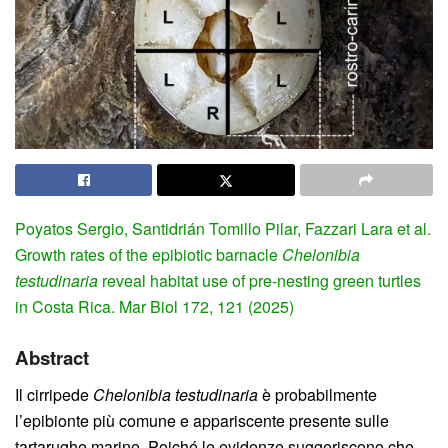
Poyatos Sergio, Santidrián Tomillo Pilar, Fazzari Lara et al.
Growth rates of the epibiotic barnacle
Chelonibia
testudinaria
reveal habitat use of pre-nesting green turtles
in Costa Rica. Mar Biol 172, 121 (2025)
Abstract
Il cirripede
Chelonibia testudinaria
è probabilmente
l’epibionte più comune e appariscente presente sulle
tartarughe marine. Poiché le evidenze suggeriscono che