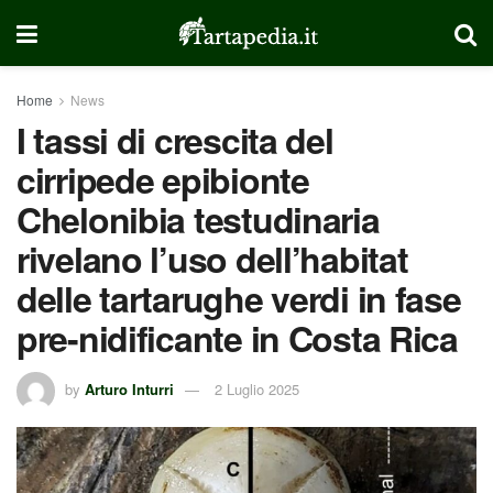
Home
News
I tassi di crescita del
cirripede epibionte
Chelonibia testudinaria
rivelano l’uso dell’habitat
delle tartarughe verdi in fase
pre-nidificante in Costa Rica
by
Arturo Inturri
2 Luglio 2025