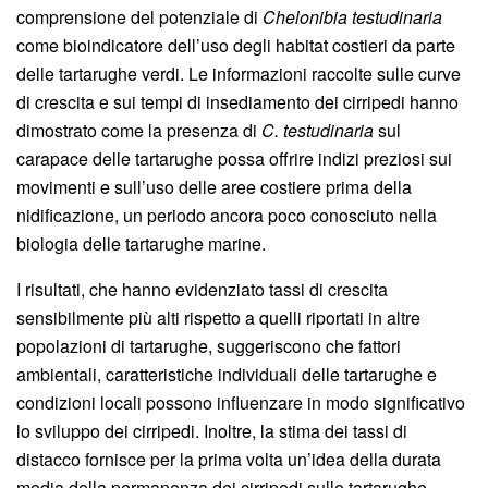
comprensione del potenziale di
Chelonibia testudinaria
come bioindicatore dell’uso degli habitat costieri da parte
delle tartarughe verdi. Le informazioni raccolte sulle curve
di crescita e sui tempi di insediamento dei cirripedi hanno
dimostrato come la presenza di
C. testudinaria
sul
carapace delle tartarughe possa offrire indizi preziosi sui
movimenti e sull’uso delle aree costiere prima della
nidificazione, un periodo ancora poco conosciuto nella
biologia delle tartarughe marine.
I risultati, che hanno evidenziato tassi di crescita
sensibilmente più alti rispetto a quelli riportati in altre
popolazioni di tartarughe, suggeriscono che fattori
ambientali, caratteristiche individuali delle tartarughe e
condizioni locali possono influenzare in modo significativo
lo sviluppo dei cirripedi. Inoltre, la stima dei tassi di
distacco fornisce per la prima volta un’idea della durata
media della permanenza dei cirripedi sulle tartarughe,