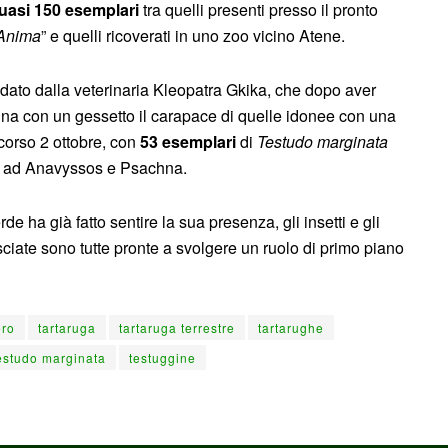
quasi 150 esemplari
tra quelli presenti presso il pronto
Anima
” e quelli ricoverati in uno zoo vicino Atene.
ene dato dalla veterinaria Kleopatra Gkika, che dopo aver
a con un gessetto il carapace di quelle idonee con una
scorso 2 ottobre, con
53 esemplari
di
Testudo marginata
tà ad Anavyssos e Psachna.
e ha già fatto sentire la sua presenza, gli insetti e gli
lasciate sono tutte pronte a svolgere un ruolo di primo piano
ero
tartaruga
tartaruga terrestre
tartarughe
estudo marginata
testuggine