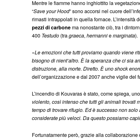
Mentre le fiamme hanno inghiottito la vegetazione e
“
Save your Hood
” sono accorsi nel cuore dell’infe
rimasti intrappolati in quella fornace. L’intensità 
pezzi di carbone
ma nonostante ciò, tra i dintorni
400
Testudo
(tra
graeca
,
hermanni
e
marginata
).
«
Le emozioni che tutti proviamo quando viene rit
bisogno di nient’altro. È la speranza che ci sia an
distruzione, alla morte. Diretto. È uno shock eno
dell’organizzazione e dal 2007 anche vigile del f
L’incendio di Kouvaras è stato, come spiega, uno de
violento, così intenso che tutti gli animali trov
tempo di trovare rifugio. Ed è successo non solo 
considerate più veloci. Da questo possiamo capire
Fortunatamente però, grazie alla collaborazione c