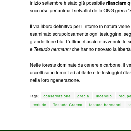
inizio settembre è stato già possibile
rilasciare 
soccorso per animali selvatici della ONG greca “
Il via libero definitivo per il ritorno in natura vi
esaminato scrupolosamente ogni testuggine, segn
grande linee blu. L’ultimo rilascio è avvenuto lo 
e
Testudo hermanni
che hanno ritrovato la liber
Nelle foreste dominate da cenere e carbone, il verd
uccelli sono tornati ad abitarle e le testuggini ri
nella loro rigenerazione.
Tags:
conservazione
grecia
incendio
recup
testudo
Testudo Graeca
testudo hermanni
t