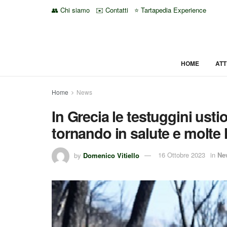
👥 Chi siamo
✉️ Contatti
⭐ Tartapedia Experience
HOME
ATT
Home
News
In Grecia le testuggini usti
tornando in salute e molte h
by
Domenico Vitiello
16 Ottobre 2023
in
Ne