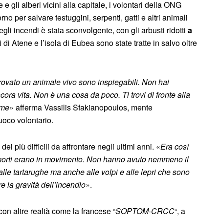
 gli alberi vicini alla capitale, i volontari della ONG
rno per salvare testuggini, serpenti, gatti e altri animali
degli incendi è stata sconvolgente, con gli arbusti ridotti
a
 di Atene e l’isola di Eubea sono state tratte in salvo oltre
rovato un animale vivo sono inspiegabili. Non hai
cora vita. Non è una cosa da poco. Ti trovi di fronte alla
rme
» afferma Vassilis Sfakianopoulos, mente
uoco volontario.
i più difficili da affrontare negli ultimi anni. «
Era così
ati morti erano in movimento. Non hanno avuto nemmeno il
alle tartarughe ma anche alle volpi e alle lepri che sono
 la gravità dell’incendio
».
on altre realtà come la francese “
SOPTOM-CRCC
“, a