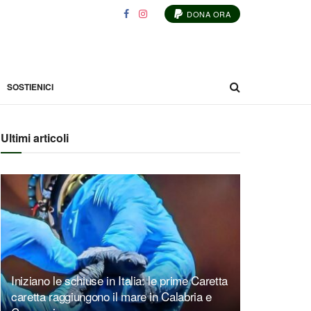
DONA ORA
SOSTIENICI
Ultimi articoli
Iniziano le schiuse in Italia: le prime Caretta
caretta raggiungono il mare in Calabria e