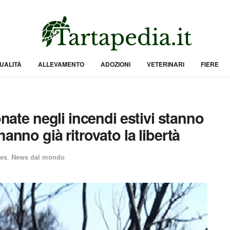
UALITÀ
ALLEVAMENTO
ADOZIONI
VETERINARI
FIERE
onate negli incendi estivi stanno
anno già ritrovato la libertà
ws
,
News dal mondo