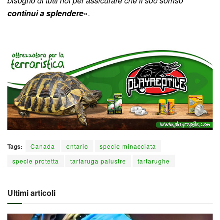
bisogno di tutti noi per assicurare che il suo sorriso
continui a splendere
».
Tags:
Canada
ontario
specie minacciata
specie protetta
tartaruga palustre
tartarughe
Ultimi articoli