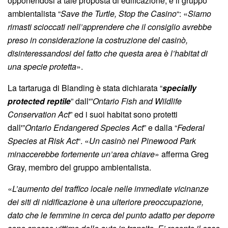
opponendosi a tale proposta di edificazione, è il gruppo
ambientalista “
Save the Turtle, Stop the Casino
“: «
Siamo
rimasti scioccati nell’apprendere che il consiglio avrebbe
preso in considerazione la costruzione del casinò,
disinteressandosi del fatto che questa area è l’habitat di
una specie protetta
».
La tartaruga di Blanding è stata dichiarata “
specially
protected reptile
” dall'”
Ontario Fish and Wildlife
Conservation Act
” ed i suoi habitat sono protetti
dall'”
Ontario Endangered Species Act
” e dalla “
Federal
Species at Risk Act
“. «
Un casinò nel Pinewood Park
minaccerebbe fortemente un’area chiave
» afferma Greg
Gray, membro del gruppo ambientalista.
«
L’aumento del traffico locale nelle immediate vicinanze
dei siti di nidificazione è una ulteriore preoccupazione,
dato che le femmine in cerca del punto adatto per deporre