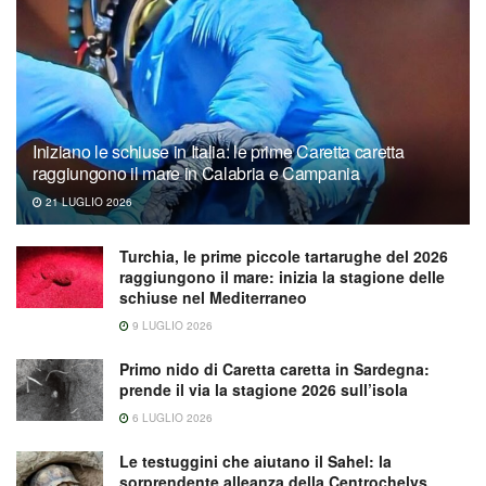
Iniziano le schiuse in Italia: le prime Caretta caretta
raggiungono il mare in Calabria e Campania
21 LUGLIO 2026
Turchia, le prime piccole tartarughe del 2026
raggiungono il mare: inizia la stagione delle
schiuse nel Mediterraneo
9 LUGLIO 2026
Primo nido di Caretta caretta in Sardegna:
prende il via la stagione 2026 sull’isola
6 LUGLIO 2026
Le testuggini che aiutano il Sahel: la
sorprendente alleanza della Centrochelys