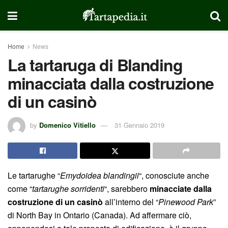
Home
News
La tartaruga di Blanding
minacciata dalla costruzione
di un casinò
by
Domenico Vitiello
31 Gennaio 2019
Le tartarughe “
Emydoidea blandingii
“, conosciute anche
come “
tartarughe sorridenti
“, sarebbero
minacciate dalla
costruzione di un casinò
all’interno del “
Pinewood Park
”
di North Bay in Ontario (Canada). Ad affermare ciò,