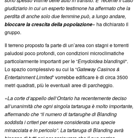
sono spesso vittime delle auto in transito. E’ recente il caso
giudiziario in cui un esperto testimone ha affermato che la
perdita di anche solo due femmine può, a lungo andare,
bloccare la crescita della popolazione
» ha dichiarato il
gruppo.
Il terreno proposto fa parte di un’area con stagni e torrenti
paludosi poco profondi, con condizioni microclimatiche
particolarmente importanti per le “
Emydoidea blandingii
“.
Lo spazio complessivo su cui la “
Gateway Casinos &
Entertainment Limited
” vorrebbe edificare è di circa 3500
metri quadrati, più le eventuali aree di parcheggio.
«
La corte d’appello dell’Ontario ha recentemente deciso
all’unanimità che ogni singola tartaruga è molto importante,
affermando che “il numero di tartarughe di Blanding
soddisfa i criteri per essere considerata una specie
minacciata e in pericolo”. La tartaruga di Blanding avrà