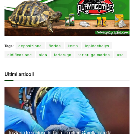
Tags:
deposizione
florida
kemp
lepidochelys
nidificazione
nido
tartaruga
tartaruga marina
usa
Ultimi articoli
Iniziano le schiuse in Italia: le prime Caretta caretta