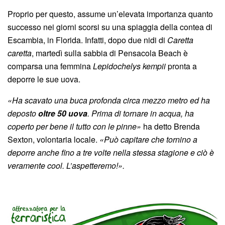
Proprio per questo, assume un’elevata importanza quanto
successo nei giorni scorsi su una spiaggia della contea di
Escambia, in Florida. Infatti, dopo due nidi di
Caretta
caretta
, martedì sulla sabbia di Pensacola Beach è
comparsa una femmina
Lepidochelys kempii
pronta a
deporre le sue uova.
«Ha scavato una buca profonda circa mezzo metro ed ha
deposto
oltre 50 uova
. Prima di tornare in acqua, ha
coperto per bene il tutto con le pinne»
ha detto Brenda
Sexton, volontaria locale.
«Può capitare che tornino a
deporre anche fino a tre volte nella stessa stagione e ciò è
veramente cool. L’aspetteremo!».