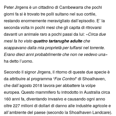
Peter Jirgens è un cittadino di Cambewarra che pochi
giorni fa si è trovato tre polli sultano nel suo cortile,
restando enormemente meravigliato dall’episodio. E’ la
seconda volta in pochi mesi che gli capita di ritrovarsi
davanti un animale raro a pochi passi da lui:
«Circa due
mesi fa ho visto
quattro tartarughe adulte
che
scappavano dalla mia proprietà per tuffarsi nel torrente.
Erano dieci anni probabilmente che non ne vedevo una»
ha detto l’uomo.
Secondo il signor Jirgens, il ritorno di queste due specie è
da attribuire al programma “
Fox Control
” di Shoalhaven,
che dall’agosto 2018 lavora per abbattere la volpe
europea. Questo mammifero fu introdotto in Australia circa
160 anni fa, diventando invasivo e causando ogni anno
oltre 227 milioni di dollari di danno alle industrie agricole e
all’ambiente del paese (secondo la Shoalhaven Landcare).