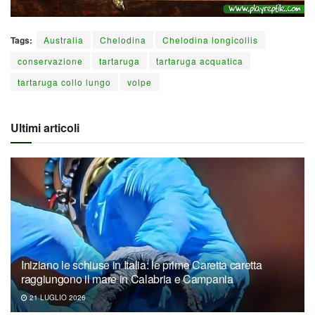
Tags:
Australia
Chelodina
Chelodina longicollis
conservazione
tartaruga
tartaruga acquatica
tartaruga collo lungo
volpe
Ultimi articoli
Iniziano le schiuse in Italia: le prime Caretta caretta
raggiungono il mare in Calabria e Campania
21 LUGLIO 2026