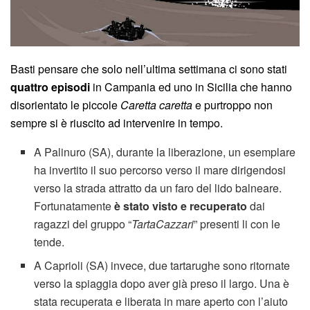
Basti pensare che solo nell’ultima settimana ci sono stati
quattro episodi
in Campania ed uno in Sicilia che hanno
disorientato le piccole
Caretta caretta
e purtroppo non
sempre si è riuscito ad intervenire in tempo.
A Palinuro (SA), durante la liberazione, un esemplare
ha invertito il suo percorso verso il mare dirigendosi
verso la strada attratto da un faro del lido balneare.
Fortunatamente
è stato visto e recuperato
dai
ragazzi del gruppo “
TartaCazzari
” presenti li con le
tende.
A Caprioli (SA) invece, due tartarughe sono ritornate
verso la spiaggia dopo aver già preso il largo. Una è
stata recuperata e liberata in mare aperto con l’aiuto