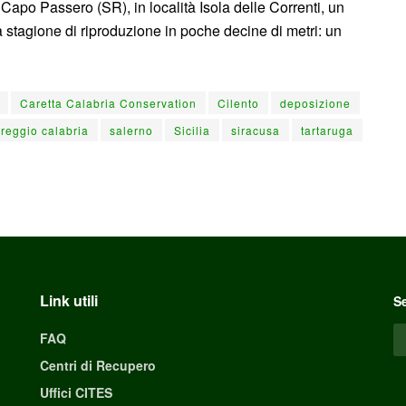
i Capo Passero (SR), in località Isola delle Correnti, un
 stagione di riproduzione in poche decine di metri: un
Caretta Calabria Conservation
Cilento
deposizione
reggio calabria
salerno
Sicilia
siracusa
tartaruga
Link utili
Se
FAQ
Centri di Recupero
Uffici CITES