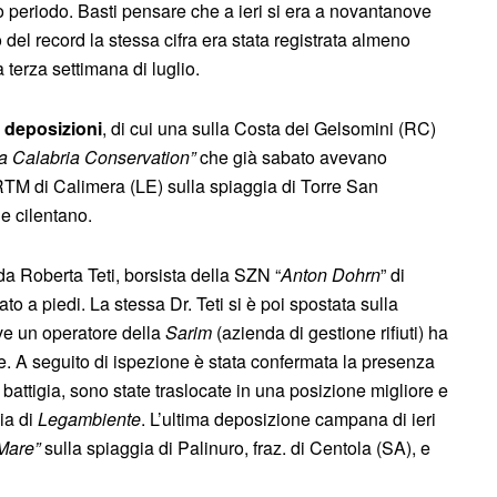
so periodo. Basti pensare che a ieri si era a novantanove
del record la stessa cifra era stata registrata almeno
a terza settimana di luglio.
e deposizioni
, di cui una sulla Costa dei Gelsomini (RC)
ta Calabria Conservation”
che già sabato avevano
 CRTM di Calimera (LE) sulla spiaggia di Torre San
le cilentano.
da Roberta Teti, borsista della SZN “
Anton Dohrn
” di
to a piedi. La stessa Dr. Teti si è poi spostata sulla
ove un operatore della
Sarim
(azienda di gestione rifiuti) ha
e. A seguito di ispezione è stata confermata la presenza
battigia, sono state traslocate in una posizione migliore e
ia di
Legambiente
. L’ultima deposizione campana di ieri
 Mare”
sulla spiaggia di Palinuro, fraz. di Centola (SA), e