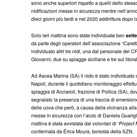
sono anche superiori rispetto a quelli dello stes
nidificazioni messe in sicurezza mentre nell’anno 
dieci giorni più tardi e nel 2020 addirittura dopo l
Solo ieri mattina sono state individuate ben
sett
da parte degli operatori dell’associazione
“Caret
individuato altri tre nidi, una dal personale del
Giovanni, due su spiagge siciliane e tre sul litora
Ad Ascea Marina (SA) il nido è stato individuato 
Napoli, durante il quotidiano monitoraggio effettua
spiaggia di Acciaroli, frazione di Pollica (SA), d
segnalato la presenza di una traccia di emersion
delle uova che però, a causa della vicinanza alla 
messe in sicurezza con l’aiuto di Daniela Guarigl
mattina è stata avvistata dai volontari di
“Project
confermata da Érica Moura, borsista della SZN.