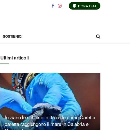
DONA ORA
SOSTIENICI
Ultimi articoli
Iniziano le schiuse in Italia: le prime Caretta
caretta raggiungono il mare in Calabria e