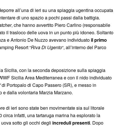
eporre all’una di ieri su una spiaggia ugentina occupata
tentare di uno spazio a pochi passi dalla battigia.
tcher
, che hanno avvertito Piero Carlino (responsabile
ato il trasloco delle uova in un punto più idoneo. Soltanto
tenza e Antonio De Nuzzo avevano individuato
il primo
amping Resort “
Riva Di Ugento
“, all’interno del Parco
la Sicilia, con la seconda deposizione sulla spiaggia
 WWF Sicilia Area Mediterranea e con il nido individuato
”
di Portopalo di Capo Passero (SR), e messo in
o e dalla volontaria Marzia Marzano.
re di ieri sono state ben movimentate sia sul litorale
 circa infatti, una tartaruga marina ha esplorato la
 uova sotto gli occhi degli
increduli presenti
. Dopo