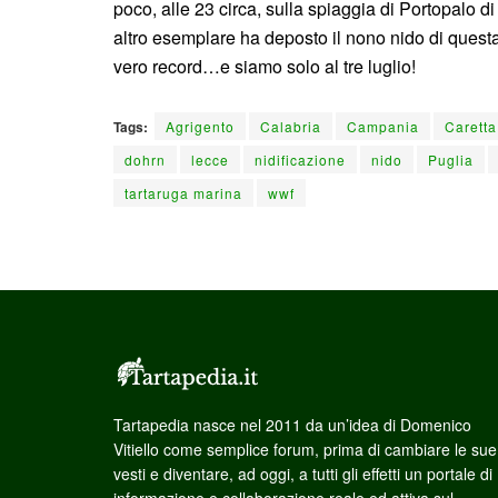
poco, alle 23 circa, sulla spiaggia di Portopalo d
altro esemplare ha deposto il nono nido di questa
vero record…e siamo solo al tre luglio!
Tags:
Agrigento
Calabria
Campania
Caretta
dohrn
lecce
nidificazione
nido
Puglia
tartaruga marina
wwf
Tartapedia nasce nel 2011 da un’idea di Domenico
Vitiello come semplice forum, prima di cambiare le sue
vesti e diventare, ad oggi, a tutti gli effetti un portale di
informazione e collaborazione reale ed attiva sul