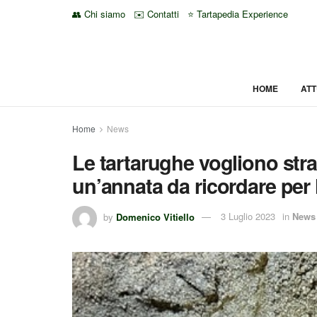
👥 Chi siamo
✉️ Contatti
⭐ Tartapedia Experience
HOME
ATT
Home
News
Le tartarughe vogliono stra
un’annata da ricordare per l’
by
Domenico Vitiello
3 Luglio 2023
in
News