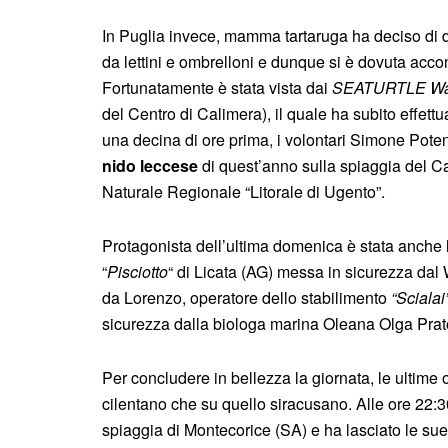
In Puglia invece, mamma tartaruga ha deciso di d
da lettini e ombrelloni e dunque si è dovuta accon
Fortunatamente è stata vista dai
SEATURTLE Wa
del Centro di Calimera), il quale ha subito effettu
una decina di ore prima, i volontari Simone Po
nido leccese
di quest’anno sulla spiaggia del C
Naturale Regionale “Litorale di Ugento”.
Protagonista dell’ultima domenica è stata anche 
“
Pisciotto
“ di Licata (AG) messa in sicurezza dal
da Lorenzo, operatore dello stabilimento
“Scialai
sicurezza dalla biologa marina Oleana Olga Prat
Per concludere in bellezza la giornata, le ultime o
cilentano che su quello siracusano. Alle ore 22:30
spiaggia di Montecorice (SA) e ha lasciato le sue