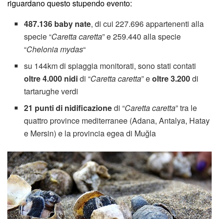
riguardano questo stupendo evento:
487.136 baby nate
, di cui 227.696 appartenenti alla
specie “
Caretta caretta
” e 259.440 alla specie
“
Chelonia mydas
“
su 144km di spiaggia monitorati, sono stati contati
oltre 4.000 nidi
di “
Caretta caretta
” e
oltre 3.200
di
tartarughe verdi
21 punti di nidificazione
di “
Caretta caretta
” tra le
quattro province mediterranee (Adana, Antalya, Hatay
e Mersin) e la provincia egea di Muğla