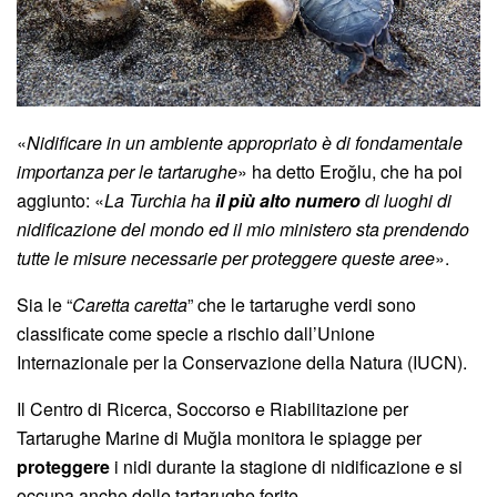
«
Nidificare in un ambiente appropriato è di fondamentale
importanza per le tartarughe
» ha detto Eroğlu, che ha poi
aggiunto: «
La Turchia ha
il più alto numero
di luoghi di
nidificazione del mondo ed il mio ministero sta prendendo
tutte le misure necessarie per proteggere queste aree
».
Sia le “
Caretta caretta
” che le tartarughe verdi sono
classificate come specie a rischio dall’Unione
Internazionale per la Conservazione della Natura (IUCN).
Il Centro di Ricerca, Soccorso e Riabilitazione per
Tartarughe Marine di Muğla monitora le spiagge per
proteggere
i nidi durante la stagione di nidificazione e si
occupa anche delle tartarughe ferite.