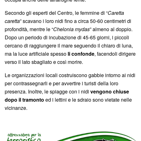
Secondo gli esperti del Centro, le femmine di “
Caretta
caretta
” scavano i loro nidi fino a circa 50-60 centimetri di
profondità, mentre le “
Chelonia mydas
” almeno al doppio.
Dopo un periodo di incubazione di 45-65 giorni, i piccoli
cercano di raggiungere il mare seguendo il chiaro di luna,
ma la luce artificiale spesso
li confonde
, facendoli dirigere
verso il lato sbagliato e così morire.
Le organizzazioni locali costruiscono gabbie intorno ai nidi
per contrassegnarli e per avvertire i turisti della loro
presenza. Inoltre, le spiagge con i nidi
vengono chiuse
dopo il tramonto
ed i lettini e le sdraio sono vietate nelle
vicinanze.