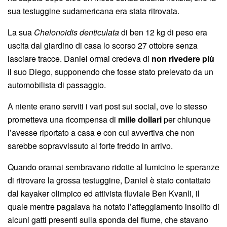
sua testuggine sudamericana era stata ritrovata.
La sua
Chelonoidis denticulata
di ben 12 kg di peso era
uscita dal giardino di casa lo scorso 27 ottobre senza
lasciare tracce. Daniel ormai credeva di
non rivedere più
il suo Diego, supponendo che fosse stato prelevato da un
automobilista di passaggio.
A niente erano serviti i vari post sui social, ove lo stesso
prometteva una ricompensa di
mille dollari
per chiunque
l’avesse riportato a casa e con cui avvertiva che non
sarebbe sopravvissuto al forte freddo in arrivo.
Quando oramai sembravano ridotte al lumicino le speranze
di ritrovare la grossa testuggine, Daniel è stato contattato
dal kayaker olimpico ed attivista fluviale Ben Kvanli, il
quale mentre pagaiava ha notato l’atteggiamento insolito di
alcuni gatti presenti sulla sponda del fiume, che stavano