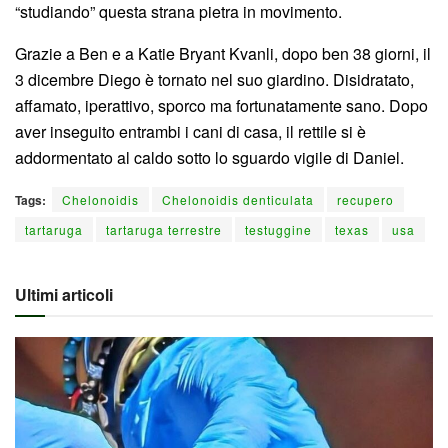
“studiando” questa strana pietra in movimento.
Grazie a Ben e a Katie Bryant Kvanli, dopo ben 38 giorni, il
3 dicembre Diego è tornato nel suo giardino. Disidratato,
affamato, iperattivo, sporco ma fortunatamente sano. Dopo
aver inseguito entrambi i cani di casa, il rettile si è
addormentato al caldo sotto lo sguardo vigile di Daniel.
Tags:
Chelonoidis
Chelonoidis denticulata
recupero
tartaruga
tartaruga terrestre
testuggine
texas
usa
Ultimi articoli