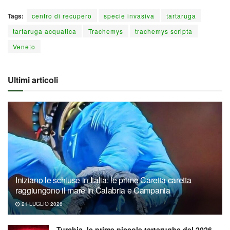
Tags:
centro di recupero
specie invasiva
tartaruga
tartaruga acquatica
Trachemys
trachemys scripta
Veneto
Ultimi articoli
Iniziano le schiuse in Italia: le prime Caretta caretta
raggiungono il mare in Calabria e Campania
21 LUGLIO 2026
Turchia, le prime piccole tartarughe del 2026