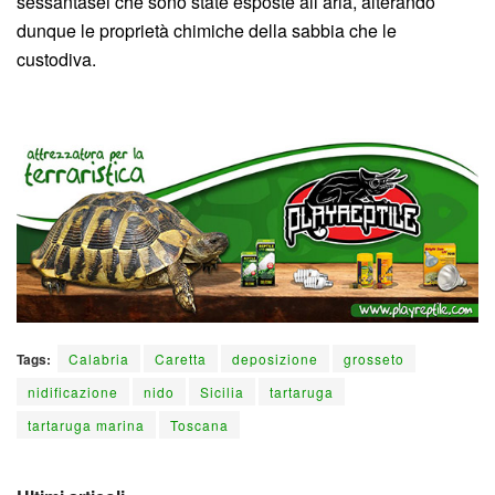
sessantasei che sono state esposte all’aria, alterando
dunque le proprietà chimiche della sabbia che le
custodiva.
Tags:
Calabria
Caretta
deposizione
grosseto
nidificazione
nido
Sicilia
tartaruga
tartaruga marina
Toscana