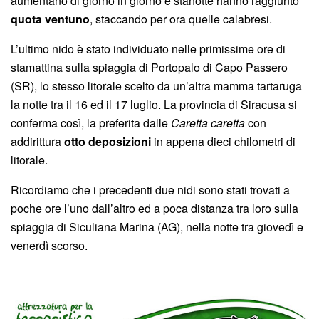
aumentano di giorno in giorno e stanotte hanno raggiunto
quota ventuno
, staccando per ora quelle calabresi.
L’ultimo nido è stato individuato nelle primissime ore di
stamattina sulla spiaggia di Portopalo di Capo Passero
(SR), lo stesso litorale scelto da un’altra mamma tartaruga
la notte tra il 16 ed il 17 luglio. La provincia di Siracusa si
conferma così, la preferita dalle
Caretta caretta
con
addirittura
otto deposizioni
in appena dieci chilometri di
litorale.
Ricordiamo che i precedenti due nidi sono stati trovati a
poche ore l’uno dall’altro ed a poca distanza tra loro sulla
spiaggia di Siculiana Marina (AG), nella notte tra giovedì e
venerdì scorso.