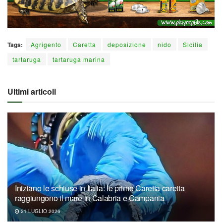
Tags:
Agrigento
Caretta
deposizione
nido
Sicilia
tartaruga
tartaruga marina
Ultimi articoli
Iniziano le schiuse in Italia: le prime Caretta caretta
raggiungono il mare in Calabria e Campania
21 LUGLIO 2026