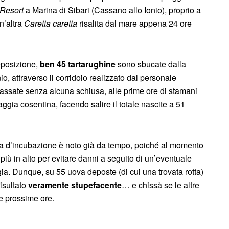
Resort
a Marina di Sibari (Cassano allo Ionio), proprio a
n’altra
Caretta caretta
risalita dal mare appena 24 ore
eposizione,
ben 45 tartarughine
sono sbucate dalla
o, attraverso il corridoio realizzato dal personale
ssate senza alcuna schiusa, alle prime ore di stamani
aggia cosentina, facendo salire il totale nascite a 51
era d’incubazione è noto già da tempo, poiché al momento
più in alto per evitare danni a seguito di un’eventuale
gia. Dunque, su 55 uova deposte (di cui una trovata rotta)
risultato
veramente stupefacente
… e chissà se le altre
e prossime ore.