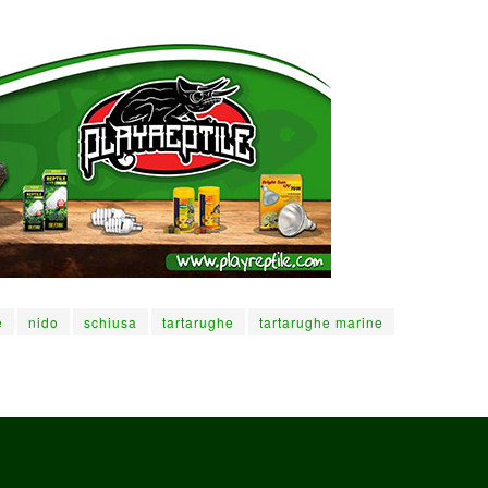
e
nido
schiusa
tartarughe
tartarughe marine