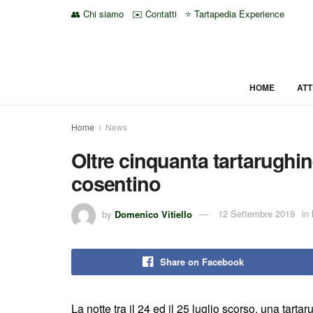
👥 Chi siamo
✉️ Contatti
⭐ Tartapedia Experience
HOME
ATT
Home
News
Oltre cinquanta tartarughi
cosentino
by
Domenico Vitiello
12 Settembre 2019
in
Share on Facebook
La notte tra il 24 ed il 25 luglio scorso, una tar