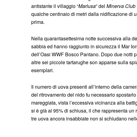
antistante il villaggio “
Marlusa
” del
Minerva Club 
qualche centinaio di metri dalla nidificazione di u
prima.
Nella quarantasettesima notte successiva alla d
sabbia ed hanno raggiunto in sicurezza il Mar Ioni
dell’Oasi WWF Bosco Pantano. Dopo due notti pa
altre sei piccole tartarughe son apparse sulla spi
esemplari.
Il numero di uova presenti all’interno della cam
del ritrovamento del nido fu necessario spostarlo 
mareggiata, vista l’eccessiva vicinanza alla batti
si è già al 95% di schiusa, il che rappresenta un 
tre uova ancora insabbiate non si schiudano nell