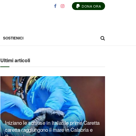
DONA ORA
SOSTIENICI
Ultimi articoli
Iniziano le schiuse in Italia: le prime Caretta
caretta raggiungono il mare in Calabria e